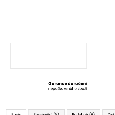
8 797,38 Kč
Garance doručení
nepoškozeného zboží
Popis
Související (8)
Podobné (8)
Dis