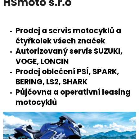
HSmoto s.r.o
a
j
í
Prodej a servis motocyklů a
t
?
čtyřkolek všech značek
Autorizovaný servis SUZUKI,
VOGE, LONCIN
Prodej oblečení PSÍ, SPARK,
HLEDAT
BERING, LS2, SHARK
Půjčovna a operativní leasing
D
motocyklů
o
p
o
r
u