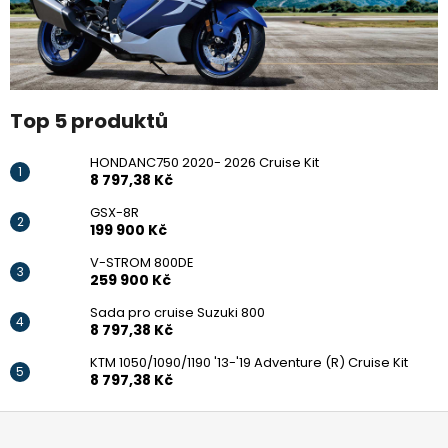
č
u
j
e
m
e
Top 5 produktů
HONDANC750 2020- 2026 Cruise Kit
GSX-
8 797,38 Kč
8R
GSX-8R
199
199 900 Kč
900
Kč
V-STROM 800DE
Původně:
259 900 Kč
219
900
Sada pro cruise Suzuki 800
Kč
8 797,38 Kč
KTM 1050/1090/1190 '13-'19 Adventure (R) Cruise Kit
8 797,38 Kč
Z