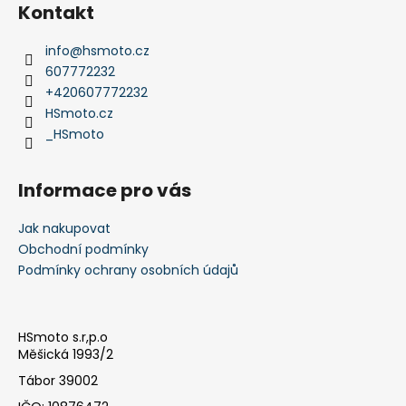
á
Kontakt
p
a
info
@
hsmoto.cz
t
607772232
í
+420607772232
HSmoto.cz
_HSmoto
Informace pro vás
Jak nakupovat
Obchodní podmínky
Podmínky ochrany osobních údajů
HSmoto s.r,p.o
Měšická 1993/2
Tábor 39002