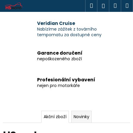
K
Přejít
Hledat
Náku
M
Přihlášen
na
o
H
obsah
Zpět
Zpět
košík
š
Veridian Cruise
S
í
Nabízíme zážitek z továrního
C
k
m
tempomatu za dostupné ceny
o
o
p
Garance doručení
o
t
nepoškozeného zboží
t
o
ř
e
s
Profesionální vybavení
b
nejen pro motorkáře
.
u
j
r
e
.
t
Akční zboží
Novinky
o
e
n