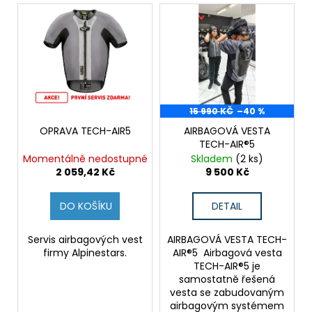
V
o
ý
d
p
u
i
k
s
t
p
ů
r
15 990 KČ
–40 %
o
OPRAVA TECH-AIR5
AIRBAGOVÁ VESTA
TECH-AIR®5
d
Momentálně nedostupné
Skladem
(2 ks)
u
2 059,42 Kč
9 500 Kč
k
t
DO KOŠÍKU
DETAIL
ů
Servis airbagových vest
AIRBAGOVÁ VESTA TECH-
firmy Alpinestars.
AIR®5 Airbagová vesta
TECH-AIR®5 je
samostatně řešená
vesta se zabudovaným
airbagovým systémem