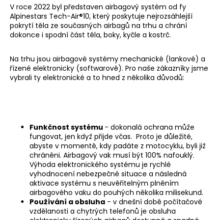
V roce 2022 byl představen airbagový systém od fy
a
Alpinestars Tech-Air®10, který poskytuje nejrozsáhlejší
j
pokrytí těla ze současných airbagů na trhu a chrání
í
dokonce i spodní část těla, boky, kyčle a kostrč.
t
Na trhu jsou airbagové systémy mechanické (lankové) a
?
řízené elektronicky (softwarově). Pro naše zákazníky jsme
vybrali ty elektronické a to hned z několika důvodů:
HLEDAT
Funkčnost systému
- dokonalá ochrana může
fungovat, jen když přijde včas. Proto je důležité,
abyste v momentě, kdy padáte z motocyklu, byli již
D
chráněni. Airbagový vak musí být 100% nafouklý.
Výhoda elektronického systému je rychlé
o
vyhodnocení nebezpečné situace a následná
p
aktivace systému s neuvěřitelným plněním
o
airbagového vaku do pouhých několika milisekund.
r
Používání a obsluha
- v dnešní době počítačové
u
vzdělanosti a chytrých telefonů je obsluha