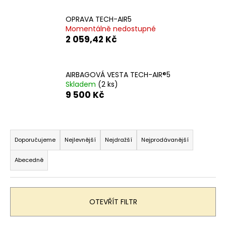
OPRAVA TECH-AIR5
Momentálně nedostupné
2 059,42 Kč
AIRBAGOVÁ VESTA TECH-AIR®5
Skladem
(2 ks)
9 500 Kč
Ř
a
Doporučujeme
Nejlevnější
Nejdražší
Nejprodávanější
z
Abecedně
e
n
í
OTEVŘÍT FILTR
p
r