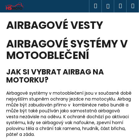
K
Přejít
Hledat
Náku
M
Přihlášen
na
o
obsah
Zpět
Zpět
košík
š
AIRBAGOVÉ VESTY
í
C
k
AIRBAGOVÉ SYSTÉMY V
o
p
MOTOOBLEČENÍ
o
t
JAK SI VYBRAT AIRBAG NA
ř
MOTORKU?
e
b
Airbagové systémy v motooblečení jsou v současné době
u
nejvyšším stupněm ochrany jezdce na motocyklu. Airbag
j
může být zabudován přímo v kombinéze nebo bundě a
může být také používán jako samostatná airbagová
e
vesta nezávisle na oděvu. K ochraně dochází po aktivaci
t
systému, kdy se airbagový vak nafoukne, zpevní horní
polovinu těla a chrání tak ramena, hrudník, část břicha,
e
páteř a záda.
n