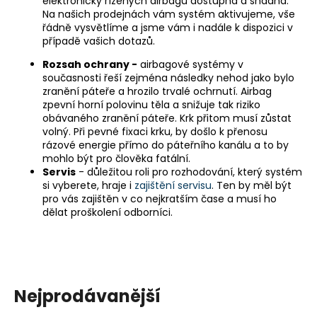
č
elektronicky řízených airbagů dostupná a snadná.
Na našich prodejnách vám systém aktivujeme, vše
u
řádně vysvětlíme a jsme vám i nadále k dispozici v
j
případě vašich dotazů.
e
m
Rozsah ochrany -
airbagové systémy v
e
současnosti řeší zejména následky nehod jako bylo
zranění páteře a hrozilo trvalé ochrnutí. Airbag
zpevní horní polovinu těla a snižuje tak riziko
obávaného zranění páteře. Krk přitom musí zůstat
KTM
volný. Při pevné fixaci krku, by došlo k přenosu
1050/1090/1190
'13-
rázové energie přímo do páteřního kanálu a to by
'19
mohlo být pro člověka fatální.
ADVENTURE
Servis
- důležitou roli pro rozhodování, který systém
(R)
si vyberete, hraje i
zajištění servisu
. Ten by měl být
CRUISE
pro vás zajištěn v co nejkratším čase a musí ho
KIT
dělat proškolení odborníci.
8
797,38
Kč
Nejprodávanější