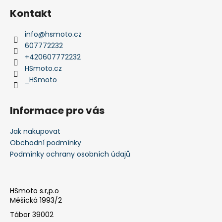
p
á
i
Kontakt
p
s
a
u
info
@
hsmoto.cz
t
607772232
í
+420607772232
HSmoto.cz
_HSmoto
Informace pro vás
Jak nakupovat
Obchodní podmínky
Podmínky ochrany osobních údajů
HSmoto s.r,p.o
Měšická 1993/2
Tábor 39002