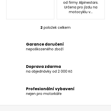
od firmy Alpinestars.
Určena pro jízdu na
motocyklu v...
2
položek celkem
O
v
l
Garance doručení
á
nepoškozeného zboží
d
a
c
Doprava zdarma
í
na objednávky od 2 000 Kč
p
r
v
Profesionální vybavení
k
nejen pro motorkáře
y
v
ý
Z