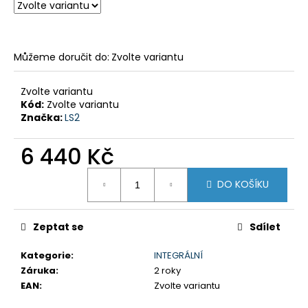
č
u
j
e
Můžeme doručit do:
Zvolte variantu
m
e
Zvolte variantu
Kód:
Zvolte variantu
GSX-
Značka:
LS2
8R
199
6 440 Kč
900
Kč
Měrná
Původně:
DO KOŠÍKU
cena:
219
900
Kč
Zeptat se
Sdílet
Kategorie
:
INTEGRÁLNÍ
Záruka
:
2 roky
EAN
:
Zvolte variantu