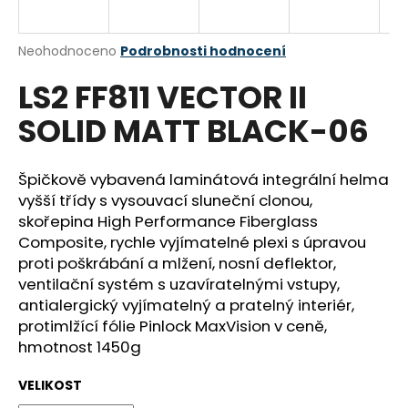
a
j
Průměrné
Neohodnoceno
Podrobnosti hodnocení
í
hodnocení
LS2 FF811 VECTOR II
produktu
t
je
?
SOLID MATT BLACK-06
0,0
z
5
hvězdiček.
Špičkově vybavená laminátová integrální helma
vyšší třídy s vysouvací sluneční clonou,
HLEDAT
skořepina High Performance Fiberglass
Composite, rychle vyjímatelné plexi s úpravou
proti poškrábání a mlžení, nosní deflektor,
ventilační systém s uzavíratelnými vstupy,
D
antialergický vyjímatelný a pratelný interiér,
o
protimlžící fólie Pinlock MaxVision v ceně,
p
hmotnost 1450g
o
r
VELIKOST
u