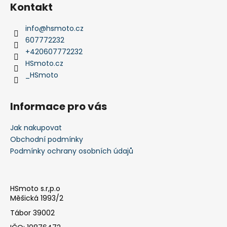
á
Kontakt
p
a
info
@
hsmoto.cz
t
607772232
í
+420607772232
HSmoto.cz
_HSmoto
Informace pro vás
Jak nakupovat
Obchodní podmínky
Podmínky ochrany osobních údajů
HSmoto s.r,p.o
Měšická 1993/2
Tábor 39002