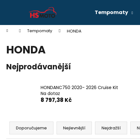
K
Přejít
na
o
Tempomaty
obsah
Zpět
Zpět
š
do
do
í
Domů
Tempomaty
HONDA
k
obchodu
obchodu
HONDA
Nejprodávanější
HONDANC750 2020- 2026 Cruise Kit
Na dotaz
8 797,38 Kč
Ř
a
Doporučujeme
Nejlevnější
Nejdražší
N
HONDANC750 2020- 2026 CRUISE KIT
z