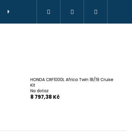
Hledat
Přihlášení
Nákupní
HELMY
NÁHRADNÍ DÍLY
DÁRKOVÝ POU
košík
HONDA CRF1000L Africa Twin 18/19 Cruise
Kit
Na dotaz
8 797,38 Kč
E