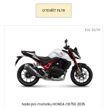
199 900 Kč
259 900 Kč
Původně:
219 900 Kč
OTEVŘÍT FILTR
Kód:
82/S6
Sada pro motorku HONDA CB750 2025