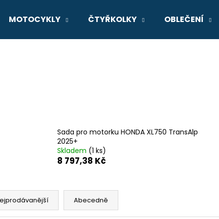
MOTOCYKLY
ČTYŘKOLKY
OBLEČENÍ
Co potřebujete najít?
HLEDAT
Doporučujeme
Sada pro motorku HONDA XL750 TransAlp
2025+
Skladem
(1 ks)
8 797,38 Kč
ejprodávanější
Abecedně
GSX-8R
V-STROM 800D