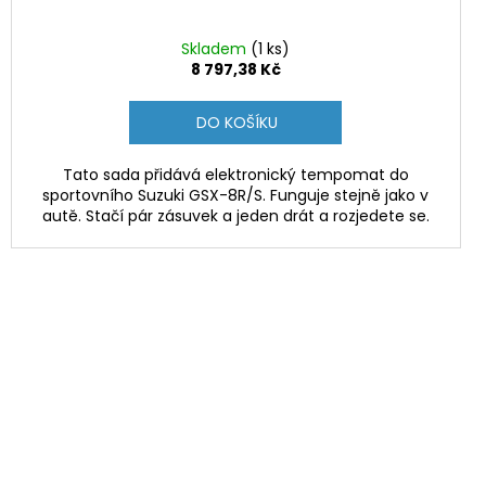
Skladem
(1 ks)
8 797,38 Kč
DO KOŠÍKU
Tato sada přidává elektronický tempomat do
sportovního Suzuki GSX-8R/S. Funguje stejně jako v
autě. Stačí pár zásuvek a jeden drát a rozjedete se.