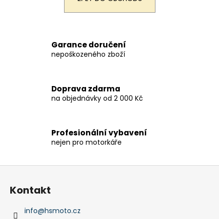
a
j
í
Garance doručení
t
nepoškozeného zboží
?
Doprava zdarma
na objednávky od 2 000 Kč
HLEDAT
Profesionální vybavení
nejen pro motorkáře
D
o
Z
p
á
o
Kontakt
p
r
a
u
info
@
hsmoto.cz