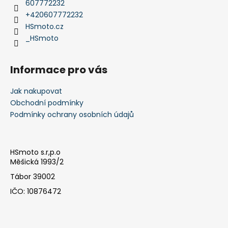
č
t
607772232
u
í
+420607772232
j
HSmoto.cz
e
_HSmoto
m
e
Informace pro vás
KTM
Jak nakupovat
1050/1090/1190
Obchodní podmínky
'13-
'19
Podmínky ochrany osobních údajů
ADVENTURE
(R)
CRUISE
KIT
HSmoto s.r,p.o
8
Měšická 1993/2
797,38
Tábor 39002
Kč
IČO: 10876472