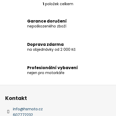
č
1
položek celkem
O
u
v
j
l
e
Garance doručení
á
m
nepoškozeného zboží
d
e
a
c
HONDANC750
Doprava zdarma
í
2020-
na objednávky od 2 000 Kč
p
2026
r
CRUISE
KIT
v
Profesionální vybavení
k
8
nejen pro motorkáře
797,38
y
Kč
v
ý
Z
p
á
i
Kontakt
p
s
a
u
info
@
hsmoto.cz
t
607772232