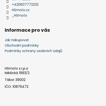
í
+420607772232
HSmoto.cz
_HSmoto
Informace pro vás
Jak nakupovat
Obchodní podmínky
Podmínky ochrany osobních údajů
HSmoto s.r,p.o
Měšická 1993/2
Tábor 39002
IČO: 10876472