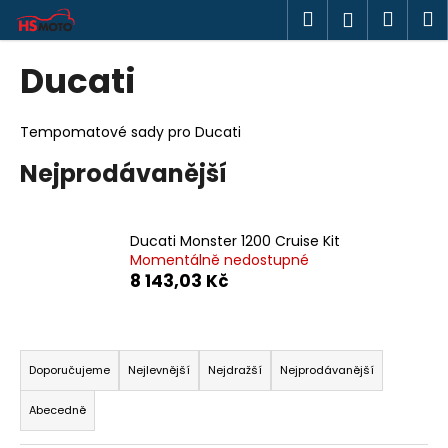
K
Přejít
Hledat
Náku
M
Přihlášen
na
o
obsah
Zpět
Zpět
košík
š
Ducati
í
C
k
o
Tempomatové sady pro Ducati
p
Nejprodávanější
o
t
ř
Ducati Monster 1200 Cruise Kit
e
Momentálně nedostupné
8 143,03 Kč
b
u
j
Ř
e
a
Doporučujeme
Nejlevnější
Nejdražší
Nejprodávanější
t
z
Abecedně
e
e
n