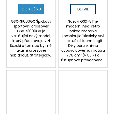
DO KOŠÍKU
DETAIL
GSX-S1000GX Špičkový
Suzuki GSX-8T je
sportovní crossover
moderní neo-retro
GSX-S1000GX je
naked motorka
vzrušující nový model,
kombinující klasický styl
který představuje vizi
s aktuální technologií.
Suzuki o tom, co by měl
Díky paralelnímu
luxusní crossover
dvouválcovému motoru
nabídnout. Strategicky...
776 cm³ (≈ 83 k) a
6stupňové převodovce...