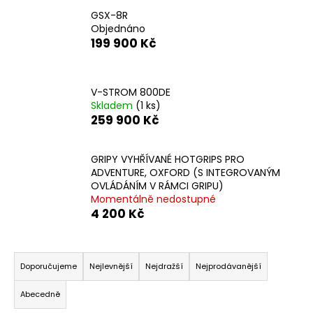
č
u
GSX-8R
Objednáno
j
199 900 Kč
e
m
e
V-STROM 800DE
Skladem
(1 ks)
V-
259 900 Kč
STROM
800DE
GRIPY VYHŘÍVANÉ HOTGRIPS PRO
259
ADVENTURE, OXFORD (S INTEGROVANÝM
900
Kč
OVLÁDÁNÍM V RÁMCI GRIPU)
Momentálně nedostupné
4 200 Kč
Ř
a
Doporučujeme
Nejlevnější
Nejdražší
Nejprodávanější
z
Abecedně
e