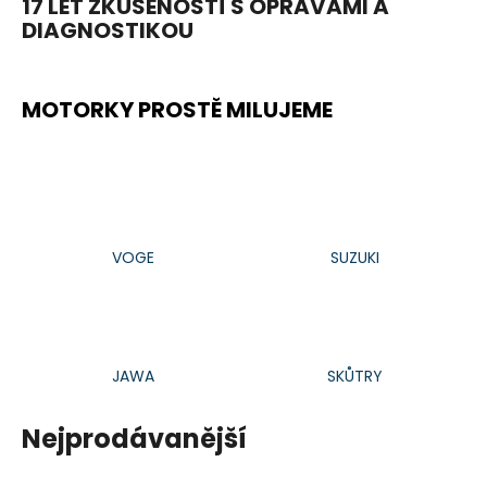
17 LET ZKUŠENOSTÍ S OPRAVAMI A
a
DIAGNOSTIKOU
j
í
t
MOTORKY PROSTĚ MILUJEME
?
HLEDAT
VOGE
SUZUKI
D
o
JAWA
SKŮTRY
p
o
Nejprodávanější
r
u