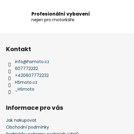
y
v
Profesionální vybavení
ý
nejen pro motorkáře
p
i
Z
s
u
á
Kontakt
p
a
info
@
hsmoto.cz
t
607772232
í
+420607772232
HSmoto.cz
_HSmoto
Informace pro vás
Jak nakupovat
Obchodní podmínky
Podmínky ochrany osobních údajů