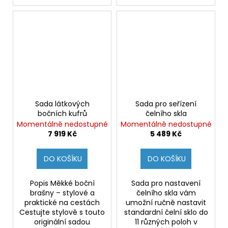
Sada látkových
Sada pro seřízení
bočních kufrů
čelního skla
Momentálně nedostupné
Momentálně nedostupné
7 919 Kč
5 489 Kč
DO KOŠÍKU
DO KOŠÍKU
Popis Měkké boční
Sada pro nastavení
brašny – stylové a
čelního skla vám
praktické na cestách
umožní ručně nastavit
Cestujte stylově s touto
standardní čelní sklo do
originální sadou
11 různých poloh v