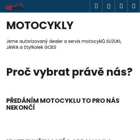
K
Přejít
Hledat
Náku
M
Přihlášen
na
o
obsah
Zpět
Zpět
košík
š
MOTOCYKLY
í
C
k
o
Jsme autorizovaný dealer a servis motocyklů SUZUKI,
JAWA a čtyřkolek GOES
p
o
t
Proč vybrat právě nás?
ř
e
b
u
PŘEDÁNÍM MOTOCYKLU TO PRO NÁS
j
NEKONČÍ
e
t
e
n