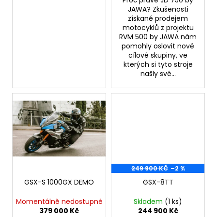
Proč právě JD 750 by
JAWA? Zkušenosti
získané prodejem
motocyklů z projektu
RVM 500 by JAWA nám
pomohly oslovit nové
cílové skupiny, ve
kterých si tyto stroje
našly své...
249 900 KČ
–2 %
GSX-S 1000GX DEMO
GSX-8TT
Momentálně nedostupné
Skladem
(1 ks)
379 000 Kč
244 900 Kč