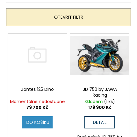
n
í
OTEVŘÍT FILTR
p
r
V
o
ý
d
p
u
i
k
s
t
p
ů
r
o
Zontes 125 Dino
JD 750 by JAWA
Racing
d
Momentálně nedostupné
Skladem
(1 ks)
u
79 700 Kč
179 900 Kč
k
t
DO KOŠÍKU
DETAIL
ů