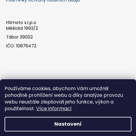
HSmoto s.r,p.o
Měšická 1993/2
Tábor 39002
IČO: 10876472
Používáme cookies, abychom Vám umožnili
pohodlné prohlížení webu a díky analýze provozu
webu neustále zlepšovali jeho funkce, výkon a
Facebook
použitelnost.
Více informací
Nastavení
Vytvořil Shoptet