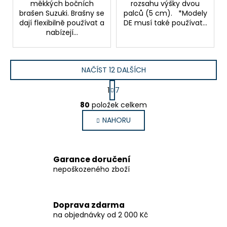
měkkých bočních
rozsahu výšky dvou
brašen Suzuki. Brašny se
palců (5 cm). *Modely
dají flexibilně používat a
DE musí také používat...
nabízejí...
NAČÍST 12 DALŠÍCH
S
1
7
t
O
r
80
položek celkem
v
á
NAHORU
l
n
k
á
o
d
v
a
Garance doručení
á
c
nepoškozeného zboží
n
í
í
p
r
Doprava zdarma
v
na objednávky od 2 000 Kč
k