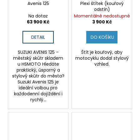
Avenis 125
Plexi štítek (kouřový
odstín)
Na dotaz
Momentálně nedostupné
63 900 Kč
3 900 Kč
DETAIL
DO KOŠÍKU
SUZUKI AVENIS 125 –
Štít je kouřový, aby
městský skútr skladem
motocyklu dodal stylový
u HSMOTO Hledáte
vzhled.
praktický, úsporný a
stylový skútr do města?
Suzuki Avenis 125 je
ideální volbou pro
každodenní dojíždění i
rychlý...