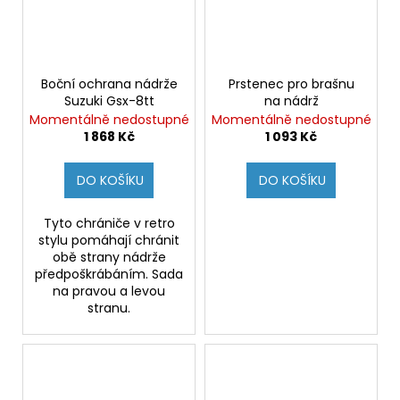
Boční ochrana nádrže
Prstenec pro brašnu
Suzuki Gsx-8tt
na nádrž
Momentálně nedostupné
Momentálně nedostupné
1 868 Kč
1 093 Kč
DO KOŠÍKU
DO KOŠÍKU
Tyto chrániče v retro
stylu pomáhají chránit
obě strany nádrže
předpoškrábáním. Sada
na pravou a levou
stranu.