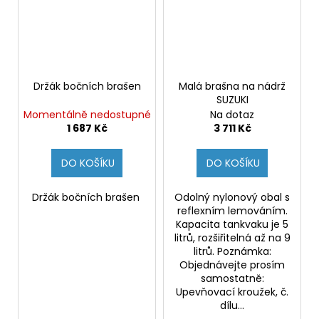
Držák bočních brašen
Malá brašna na nádrž
SUZUKI
Momentálně nedostupné
Na dotaz
1 687 Kč
3 711 Kč
DO KOŠÍKU
DO KOŠÍKU
Držák bočních brašen
Odolný nylonový obal s
reflexním lemováním.
Kapacita tankvaku je 5
litrů, rozšiřitelná až na 9
litrů. Poznámka:
Objednávejte prosím
samostatně:
Upevňovací kroužek, č.
dílu...