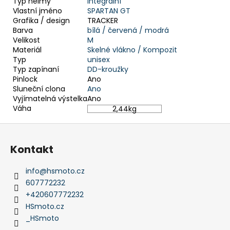
Typ helmy
Integrální
Vlastní jméno
SPARTAN GT
Grafika / design
TRACKER
Barva
bílá /
červená /
modrá
Velikost
M
Materiál
Skelné vlákno /
Kompozit
Typ
unisex
Typ zapínaní
DD-kroužky
Pinlock
Ano
Sluneční clona
Ano
Vyjímatelná výstelka
Ano
Váha
2,44
kg
Z
á
Kontakt
p
a
info
@
hsmoto.cz
t
607772232
í
+420607772232
HSmoto.cz
_HSmoto