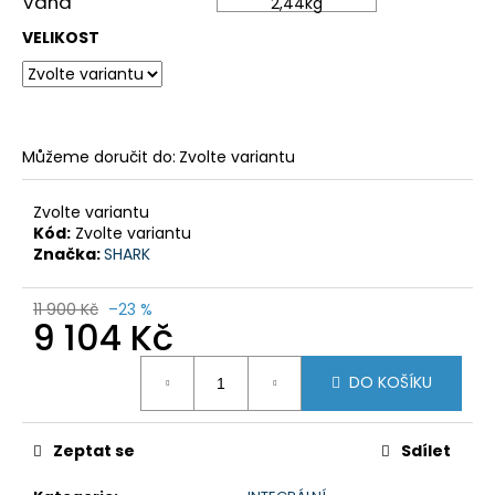
č
Váha
2,44
kg
u
VELIKOST
j
e
m
e
Můžeme doručit do:
Zvolte variantu
GSX-
8R
Zvolte variantu
Kód:
Zvolte variantu
199
Značka:
SHARK
900
Kč
Původně:
11 900 Kč
–23 %
219
9 104 Kč
900
Kč
Měrná
DO KOŠÍKU
cena:
Zeptat se
Sdílet