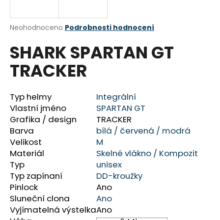
R
a
j
M
Průměrné
Neohodnoceno
Podrobnosti hodnocení
í
hodnocení
A
SHARK SPARTAN GT
produktu
t
je
?
TRACKER
0,0
z
5
hvězdiček.
Typ helmy
Integrální
Vlastní jméno
SPARTAN GT
HLEDAT
Grafika / design
TRACKER
Barva
bílá /
červená /
modrá
Velikost
M
Materiál
Skelné vlákno /
Kompozit
D
Typ
unisex
o
Typ zapínaní
DD-kroužky
p
Pinlock
Ano
o
Sluneční clona
Ano
r
Vyjímatelná výstelka
Ano
u