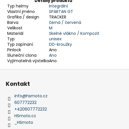
Detaily produktu
Typ helmy
Integrální
Vlastní jméno
SPARTAN GT
Grafika / design
TRACKER
Barva
černá /
červená
Velikost
M
Materiál
Skelné vlákno /
Kompozit
Typ
unisex
Typ zapínaní
DD-kroužky
Pinlock
Ano
Sluneční clona
Ano
Vyjímatelná výstelka
Ano
Z
á
Kontakt
p
a
info
@
hsmoto.cz
t
607772232
í
+420607772232
HSmoto.cz
_HSmoto