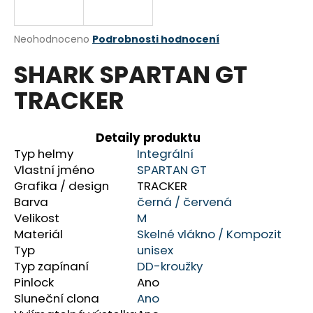
R
a
j
M
Průměrné
Neohodnoceno
Podrobnosti hodnocení
í
hodnocení
A
SHARK SPARTAN GT
produktu
t
je
?
TRACKER
0,0
z
5
hvězdiček.
Detaily produktu
Typ helmy
Integrální
HLEDAT
Vlastní jméno
SPARTAN GT
Grafika / design
TRACKER
Barva
černá /
červená
Velikost
M
D
Materiál
Skelné vlákno /
Kompozit
o
Typ
unisex
p
Typ zapínaní
DD-kroužky
o
Pinlock
Ano
r
Sluneční clona
Ano
u