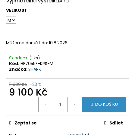
č
Vyjímatelná výstelka
Ano
u
VELIKOST
j
e
m
e
Můžeme doručit do:
10.8.2026
HONDANC750
2020-
Skladem
(1 ks)
2026
Kód:
HE7055E-KRS-M
CRUISE
Značka:
SHARK
KIT
8
11 900 Kč
–23 %
797,38
9 100 Kč
Kč
Měrná
DO KOŠÍKU
cena:
Zeptat se
Sdílet