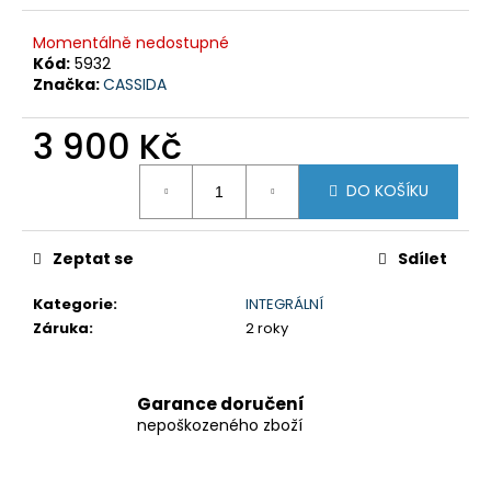
č
u
Momentálně nedostupné
j
Kód:
5932
e
Značka:
CASSIDA
m
e
3 900 Kč
Měrná
GSX-
DO KOŠÍKU
cena:
8R
199
900
Zeptat se
Sdílet
Kč
Původně:
Kategorie
:
INTEGRÁLNÍ
219
900
Záruka
:
2 roky
Kč
Garance doručení
nepoškozeného zboží