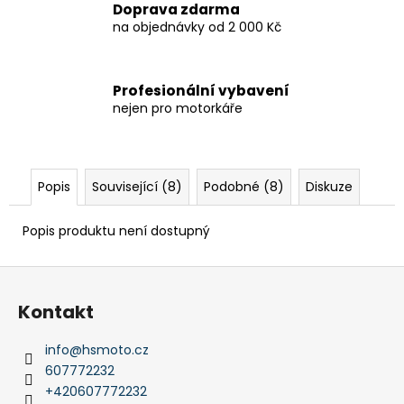
Doprava zdarma
na objednávky od 2 000 Kč
Profesionální vybavení
nejen pro motorkáře
Popis
Související (8)
Podobné (8)
Diskuze
Popis produktu není dostupný
Z
á
Kontakt
p
a
info
@
hsmoto.cz
t
607772232
í
+420607772232