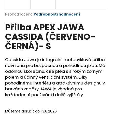
a
j
Průměrné
Neohodnoceno
Podrobnosti hodnocení
í
hodnocení
Přilba APEX JAWA
produktu
t
je
?
CASSIDA (ČERVENO-
0,0
z
ČERNÁ)- S
5
hvězdiček.
Cassida Jawa je integrální motocyklová přilba
HLEDAT
navržená pro bezpečnou a pohodlnou jízdu. Má
odolnou skořepinu, čiré plexi s širokým zorným
polem a účinný ventilační systém. Díky
D
pohodlnému interiéru a atraktivnímu designu v
o
barvách značky JAWA je vhodná pro
p
každodenní používání i delší vyjížďky.
o
r
u
Můžeme doručit do:
13.8.2026