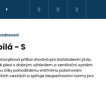
Hledat
Přihlášení
Nákupní
HELMY
NÁHRADNÍ DÍLY
DÁRKOVÝ POU
košík
 hodnocení
ílá - S
otocyklová přilba vhodná pro každodenní jízdu.
ré plexi s dobrým výhledem a ventilační systém
hu. Díky pohodlnému vnitřnímu polstrování
elších cestách a splňuje bezpečnostní normy pro
E