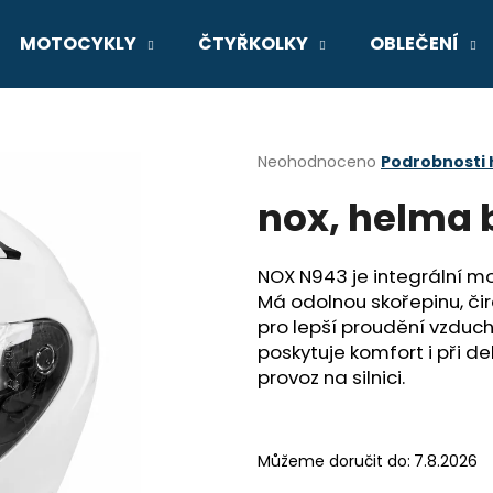
MOTOCYKLY
ČTYŘKOLKY
OBLEČENÍ
Co potřebujete najít?
Průměrné
Neohodnoceno
Podrobnosti
hodnocení
nox, helma b
produktu
HLEDAT
je
0,0
z
NOX N943 je integrální m
5
Doporučujeme
Má odolnou skořepinu, či
hvězdiček.
pro lepší proudění vzduc
poskytuje komfort i při d
provoz na silnici.
Můžeme doručit do:
7.8.2026
GSX-8R
V-STROM 800D