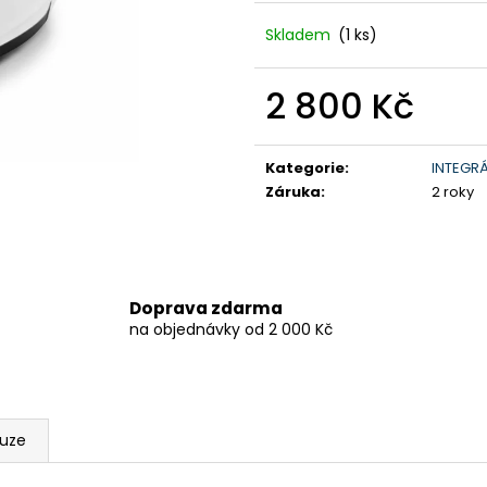
199 900 Kč
259 900 Kč
Původně:
219 900 Kč
Skladem
(1 ks)
2 800 Kč
Měrná
cena:
Kategorie
:
INTEGRÁ
Záruka
:
2 roky
Doprava zdarma
na objednávky od 2 000 Kč
kuze