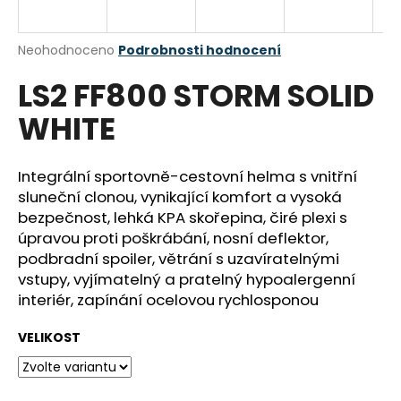
R
a
j
M
Průměrné
Neohodnoceno
Podrobnosti hodnocení
í
hodnocení
LS2 FF800 STORM SOLID
produktu
A
t
je
?
WHITE
0,0
z
5
hvězdiček.
Integrální sportovně-cestovní helma s vnitřní
sluneční clonou, vynikající komfort a vysoká
HLEDAT
bezpečnost, lehká KPA skořepina, čiré plexi s
úpravou proti poškrábání, nosní deflektor,
podbradní spoiler, větrání s uzavíratelnými
vstupy, vyjímatelný a pratelný hypoalergenní
D
interiér, zapínání ocelovou rychlosponou
o
p
VELIKOST
o
r
u