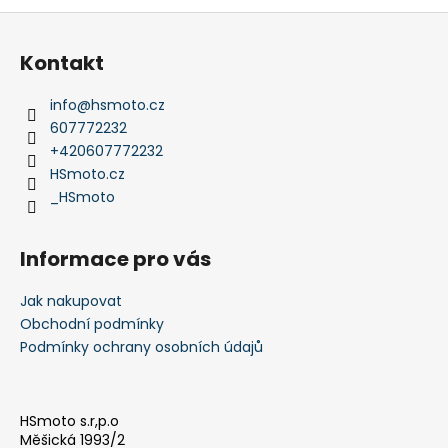
Z
á
Kontakt
p
a
info
@
hsmoto.cz
t
607772232
í
+420607772232
HSmoto.cz
_HSmoto
Informace pro vás
Jak nakupovat
Obchodní podmínky
Podmínky ochrany osobních údajů
HSmoto s.r,p.o
Měšická 1993/2