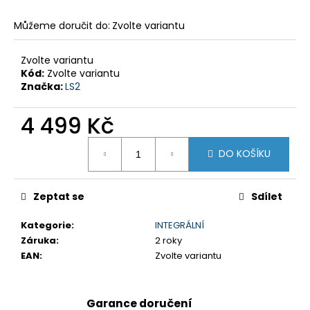
č
u
Můžeme doručit do:
Zvolte variantu
j
e
Zvolte variantu
m
Kód:
Zvolte variantu
e
Značka:
LS2
4 499 Kč
GSX-
8R
Měrná
199
DO KOŠÍKU
cena:
900
Kč
Původně:
219
Zeptat se
Sdílet
900
Kč
Kategorie
:
INTEGRÁLNÍ
Záruka
:
2 roky
EAN
:
Zvolte variantu
Garance doručení