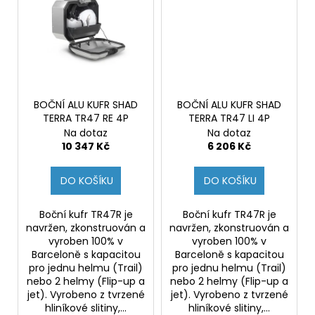
č
u
j
e
m
e
BOČNÍ ALU KUFR SHAD
BOČNÍ ALU KUFR SHAD
TERRA TR47 RE 4P
TERRA TR47 LI 4P
HONDANC750
2020-
Na dotaz
Na dotaz
2026
10 347 Kč
6 206 Kč
CRUISE
KIT
DO KOŠÍKU
DO KOŠÍKU
8
797,38
Kč
Boční kufr TR47R je
Boční kufr TR47R je
navržen, zkonstruován a
navržen, zkonstruován a
vyroben 100% v
vyroben 100% v
Barceloně s kapacitou
Barceloně s kapacitou
pro jednu helmu (Trail)
pro jednu helmu (Trail)
nebo 2 helmy (Flip-up a
nebo 2 helmy (Flip-up a
jet). Vyrobeno z tvrzené
jet). Vyrobeno z tvrzené
hliníkové slitiny,...
hliníkové slitiny,...