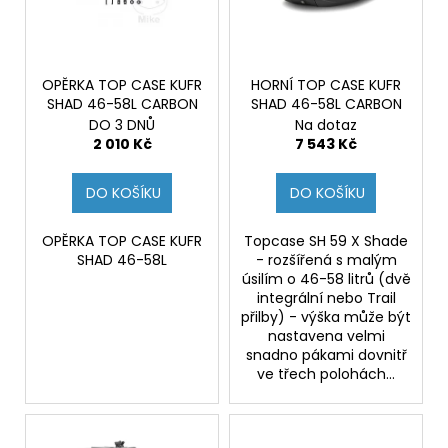
s
d
a
p
u
j
r
k
í
o
OPĚRKA TOP CASE KUFR
HORNÍ TOP CASE KUFR
t
t
SHAD 46-58L CARBON
SHAD 46-58L CARBON
d
ů
?
DO 3 DNŮ
Na dotaz
u
2 010 Kč
7 543 Kč
k
t
DO KOŠÍKU
DO KOŠÍKU
ů
HLEDAT
OPĚRKA TOP CASE KUFR
Topcase SH 59 X Shade
SHAD 46-58L
- rozšířená s malým
úsilím o 46-58 litrů (dvě
integrální nebo Trail
D
přilby) - výška může být
nastavena velmi
o
snadno pákami dovnitř
p
ve třech polohách...
o
r
u