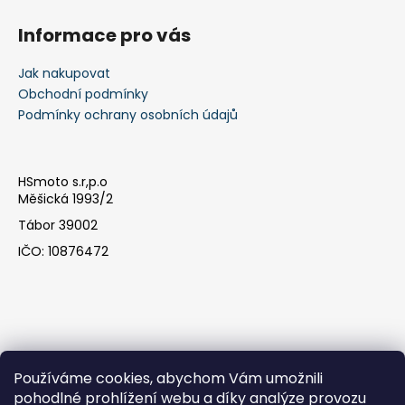
k
y
Informace pro vás
v
ý
Jak nakupovat
p
Obchodní podmínky
i
Podmínky ochrany osobních údajů
s
u
HSmoto s.r,p.o
Měšická 1993/2
Tábor 39002
IČO: 10876472
Používáme cookies, abychom Vám umožnili
pohodlné prohlížení webu a díky analýze provozu