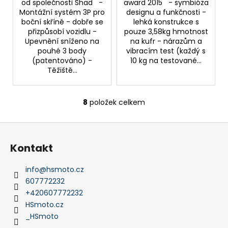
od společnosti Shad -
award 2015 - symbióza
Montážní systém 3P pro
designu a funkčnosti -
boční skříně - dobře se
lehká konstrukce s
přizpůsobí vozidlu -
pouze 3,58kg hmotnost
Upevnění sníženo na
na kufr - nárazům a
pouhé 3 body
vibracím test (každý s
(patentováno) -
10 kg na testované...
Těžiště...
8
položek celkem
O
v
Z
l
á
á
Kontakt
d
p
a
a
info
@
hsmoto.cz
c
t
607772232
í
í
+420607772232
p
HSmoto.cz
r
_HSmoto
v