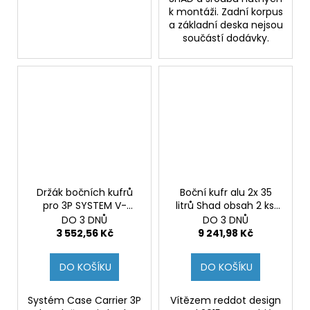
k montáži. Zadní korpus
a základní deska nejsou
součástí dodávky.
Držák bočních kufrů
Boční kufr alu 2x 35
pro 3P SYSTEM V-
litrů Shad obsah 2 ks.
STROM 650 2017-
SH36 pro 3P
DO 3 DNŮ
DO 3 DNŮ
3 552,56 Kč
9 241,98 Kč
DO KOŠÍKU
DO KOŠÍKU
Systém Case Carrier 3P
Vítězem reddot design