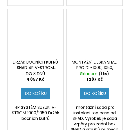
DRŽÁK BOČNÍCH KUFRŮ
MONTÁŽNÍ DESKA SHAD
SHAD 4P V-STROM
PRO DL-1000, 1050,
1050
DO 3 DNŮ
Skladem
(1 ks)
4 857 Kč
1 287 Kč
DO KOŠÍKU
DO KOŠÍKU
4P SYSTÉM SUZUKI V-
montážní sada pro
STROM 1000/1050 Držák
instalaci top case od
bočních kufrů
SHAD. Výrobek je sada
vzpěry pro zadní box
SHAD a šroubů nutných