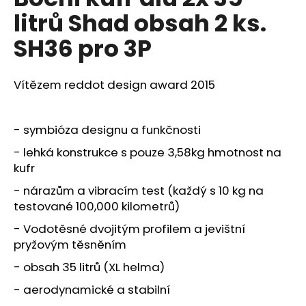
je
a
litrů Shad obsah 2 ks.
0,0
z
j
SH36 pro 3P
5
í
hvězdiček.
t
Vítězem reddot design award 2015
?
- symbióza designu a funkčnosti
- lehká konstrukce s pouze 3,58kg hmotnost na
HLEDAT
kufr
- nárazům a vibracím test (každý s 10 kg na
testované 100,000 kilometrů)
D
- Vodotěsné dvojitým profilem a jevištní
o
pryžovým těsněním
p
o
- obsah 35 litrů (XL helma)
r
- aerodynamické a stabilní
u