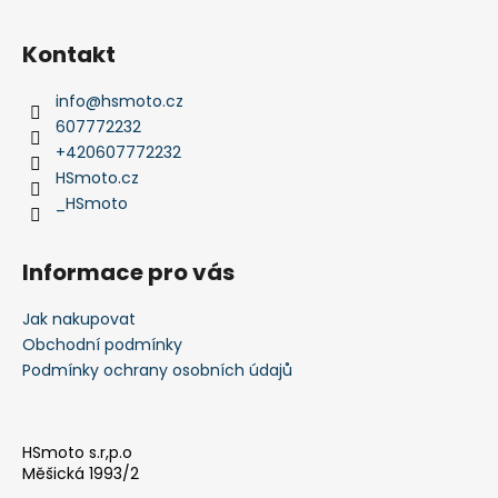
Z
á
Kontakt
p
a
info
@
hsmoto.cz
t
607772232
í
+420607772232
HSmoto.cz
_HSmoto
Informace pro vás
Jak nakupovat
Obchodní podmínky
Podmínky ochrany osobních údajů
HSmoto s.r,p.o
Měšická 1993/2