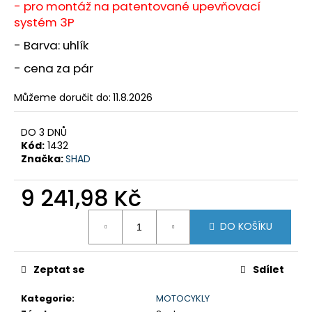
č
- pro montáž na patentované upevňovací
u
systém 3P
j
- Barva: uhlík
e
m
- cena za pár
e
Můžeme doručit do:
11.8.2026
KTM
1050/1090/1190
DO 3 DNŮ
'13-
Kód:
1432
'19
Značka:
SHAD
ADVENTURE
(R)
9 241,98 Kč
CRUISE
KIT
Měrná
8
DO KOŠÍKU
cena:
797,38
Kč
Zeptat se
Sdílet
Kategorie
:
MOTOCYKLY