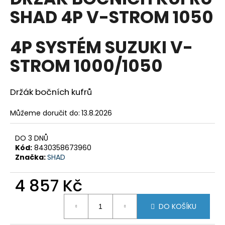
je
a
SHAD 4P V-STROM 1050
0,0
z
j
5
í
hvězdiček.
4P SYSTÉM SUZUKI V-
t
STROM 1000/1050
?
Držák bočních kufrů
Můžeme doručit do:
13.8.2026
HLEDAT
DO 3 DNŮ
Kód:
8430358673960
Značka:
SHAD
D
o
4 857 Kč
p
o
Měrná
r
DO KOŠÍKU
cena:
u