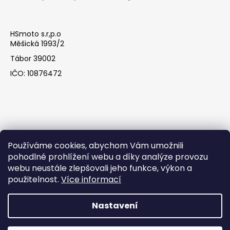
HSmoto s.r,p.o
Měšická 1993/2
Tábor 39002
IČO: 10876472
Používáme cookies, abychom Vám umožnili
pohodlné prohlížení webu a díky analýze provozu
webu neustále zlepšovali jeho funkce, výkon a
Facebook
použitelnost.
Více informací
Nastavení
Vytvořil Shoptet