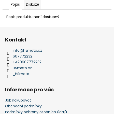
Popis
Diskuze
Popis produktu není dostupný
Z
á
Kontakt
p
a
info
@
hsmoto.cz
t
607772232
í
+420607772232
HSmoto.cz
_HSmoto
Informace pro vás
Jak nakupovat
Obchodní podmínky
Podmínky ochrany osobních údajů