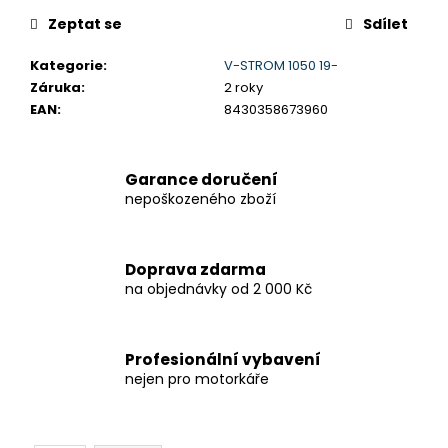
č
u
Zeptat se
Sdílet
j
e
Kategorie
:
V-STROM 1050 19-
m
Záruka
:
2 roky
e
EAN
:
8430358673960
V-
Garance doručení
STROM
nepoškozeného zboží
800DE
259
900
Kč
Doprava zdarma
na objednávky od 2 000 Kč
Profesionální vybavení
nejen pro motorkáře