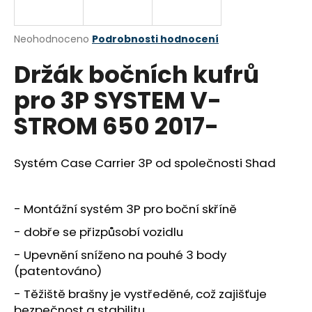
a
j
Průměrné
Neohodnoceno
Podrobnosti hodnocení
í
hodnocení
Držák bočních kufrů
produktu
t
je
?
pro 3P SYSTEM V-
0,0
z
STROM 650 2017-
5
hvězdiček.
Systém Case Carrier 3P od společnosti Shad
HLEDAT
- Montážní systém 3P pro boční skříně
D
- dobře se přizpůsobí vozidlu
o
p
- Upevnění sníženo na pouhé 3 body
o
(patentováno)
r
- Těžiště brašny je vystředěné, což zajišťuje
u
bezpečnost a stabilitu.