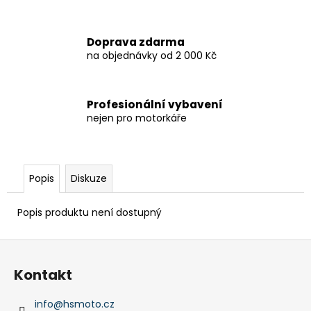
Doprava zdarma
na objednávky od 2 000 Kč
Profesionální vybavení
nejen pro motorkáře
Popis
Diskuze
Popis produktu není dostupný
Z
á
Kontakt
p
a
info
@
hsmoto.cz