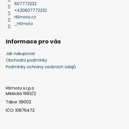
t
607772232
í
+420607772232
HSmoto.cz
_HSmoto
Informace pro vás
Jak nakupovat
Obchodní podmínky
Podmínky ochrany osobních údajů
HSmoto s.r,p.o
Měšická 1993/2
Tábor 39002
IČO: 10876472