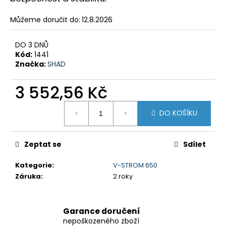
č
u
Můžeme doručit do:
12.8.2026
j
e
m
DO 3 DNŮ
Kód:
1441
e
Značka:
SHAD
GSX-
3 552,56 Kč
8R
Měrná
199
DO KOŠÍKU
cena:
900
Kč
Původně:
219
Zeptat se
Sdílet
900
Kč
Kategorie
:
V-STROM 650
Záruka
:
2 roky
Garance doručení
nepoškozeného zboží