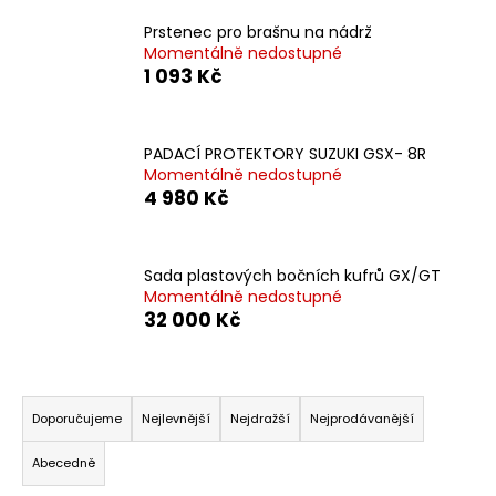
a
Prstenec pro brašnu na nádrž
j
Momentálně nedostupné
1 093 Kč
í
t
?
PADACÍ PROTEKTORY SUZUKI GSX- 8R
Momentálně nedostupné
4 980 Kč
HLEDAT
Sada plastových bočních kufrů GX/GT
Momentálně nedostupné
32 000 Kč
D
o
Ř
p
a
Doporučujeme
Nejlevnější
Nejdražší
Nejprodávanější
o
z
r
Abecedně
u
e