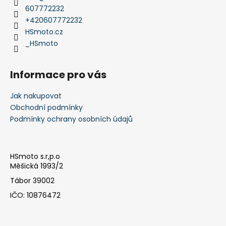
t
607772232
í
+420607772232
HSmoto.cz
_HSmoto
Informace pro vás
Jak nakupovat
Obchodní podmínky
Podmínky ochrany osobních údajů
HSmoto s.r,p.o
Měšická 1993/2
Tábor 39002
IČO: 10876472