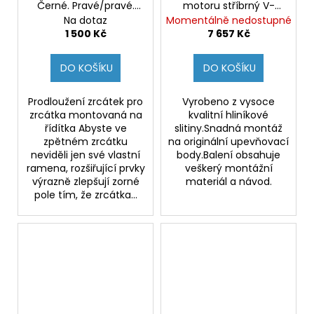
Černé. Pravé/pravé.
motoru stříbrný V-
M10x1,25.
Strom 1050 19-
Na dotaz
Momentálně nedostupné
1 500 Kč
7 657 Kč
DO KOŠÍKU
DO KOŠÍKU
Prodloužení zrcátek pro
Vyrobeno z vysoce
zrcátka montovaná na
kvalitní hliníkové
řídítka Abyste ve
slitiny.Snadná montáž
zpětném zrcátku
na originální upevňovací
neviděli jen své vlastní
body.Balení obsahuje
ramena, rozšiřující prvky
veškerý montážní
výrazně zlepšují zorné
materiál a návod.
pole tím, že zrcátka...