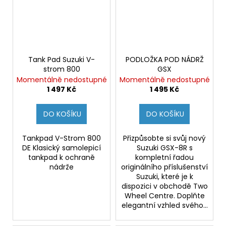
Tank Pad Suzuki V-
PODLOŽKA POD NÁDRŽ
strom 800
GSX
Momentálně nedostupné
Momentálně nedostupné
1 497 Kč
1 495 Kč
DO KOŠÍKU
DO KOŠÍKU
Tankpad V-Strom 800
Přizpůsobte si svůj nový
DE Klasický samolepicí
Suzuki GSX-8R s
tankpad k ochraně
kompletní řadou
nádrže
originálního příslušenství
Suzuki, které je k
dispozici v obchodě Two
Wheel Centre. Doplňte
elegantní vzhled svého...