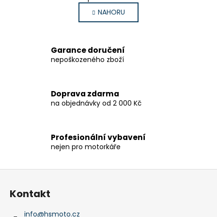
v
á
NAHORU
l
n
k
á
o
d
v
a
Garance doručení
á
c
nepoškozeného zboží
n
í
í
p
r
Doprava zdarma
v
na objednávky od 2 000 Kč
k
y
v
Profesionální vybavení
ý
nejen pro motorkáře
p
i
Z
s
u
á
Kontakt
p
a
info
@
hsmoto.cz