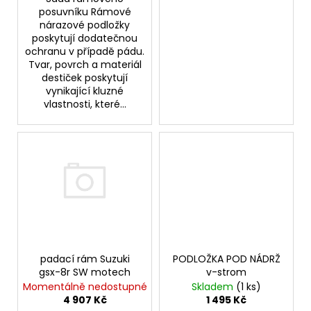
posuvníku Rámové
nárazové podložky
poskytují dodatečnou
ochranu v případě pádu.
Tvar, povrch a materiál
destiček poskytují
vynikající kluzné
vlastnosti, které...
padací rám Suzuki
PODLOŽKA POD NÁDRŽ
gsx-8r SW motech
v-strom
Momentálně nedostupné
Skladem
(1 ks)
4 907 Kč
1 495 Kč