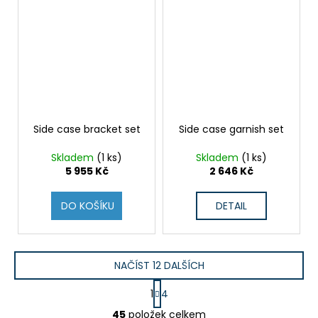
Side case bracket set
Side case garnish set
Skladem
(1 ks)
Skladem
(1 ks)
5 955 Kč
2 646 Kč
DO KOŠÍKU
DETAIL
NAČÍST 12 DALŠÍCH
S
1
4
t
O
r
45
položek celkem