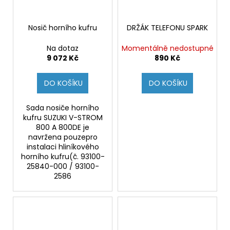
Nosič horního kufru
DRŽÁK TELEFONU SPARK
Na dotaz
Momentálně nedostupné
9 072 Kč
890 Kč
DO KOŠÍKU
DO KOŠÍKU
Sada nosiče horního
kufru SUZUKI V-STROM
800 A 800DE je
navržena pouzepro
instalaci hliníkového
horního kufru(č. 93100-
25840-000 / 93100-
2586