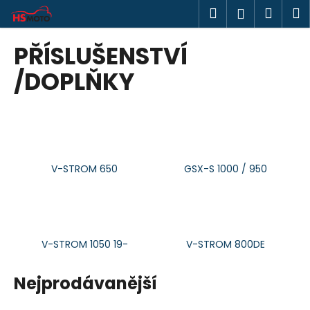
K
Přejít
Hledat
Náku
M
Přihlášen
na
o
obsah
Zpět
Zpět
košík
š
PŘÍSLUŠENSTVÍ
í
C
/DOPLŇKY
k
o
p
o
t
ř
V-STROM 650
GSX-S 1000 / 950
e
b
u
j
V-STROM 1050 19-
V-STROM 800DE
e
t
Nejprodávanější
e
n