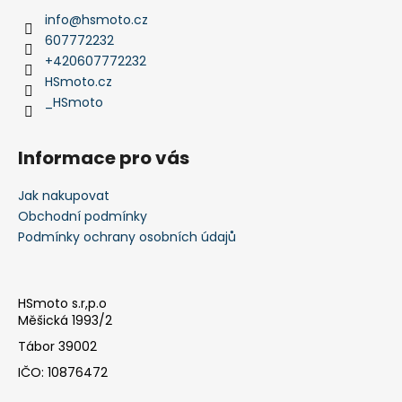
a
info
@
hsmoto.cz
t
607772232
í
+420607772232
HSmoto.cz
_HSmoto
Informace pro vás
Jak nakupovat
Obchodní podmínky
Podmínky ochrany osobních údajů
HSmoto s.r,p.o
Měšická 1993/2
Tábor 39002
IČO: 10876472