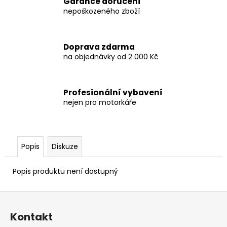
č
Garance doručení
u
nepoškozeného zboží
j
e
m
Doprava zdarma
e
na objednávky od 2 000 Kč
HONDANC750
Profesionální vybavení
2020-
nejen pro motorkáře
2026
CRUISE
KIT
8
797,38
Popis
Diskuze
Kč
Popis produktu není dostupný
Z
á
Kontakt
p