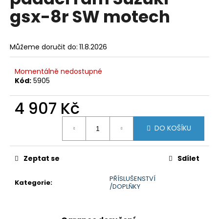
je
a
gsx-8r SW motech
0,0
z
j
5
í
hvězdiček.
Můžeme doručit do:
11.8.2026
t
?
Momentálně nedostupné
Kód:
5905
4 907 Kč
HLEDAT
Měrná
DO KOŠÍKU
cena:
D
Zeptat se
Sdílet
o
p
PŘÍSLUŠENSTVÍ
Kategorie
:
o
/DOPLŇKY
r
u