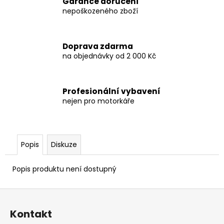
č
Garance doručení
u
nepoškozeného zboží
j
e
m
Doprava zdarma
e
na objednávky od 2 000 Kč
KTM
Profesionální vybavení
1050/1090/1190
nejen pro motorkáře
'13-
'19
ADVENTURE
(R)
CRUISE
Popis
Diskuze
KIT
8
797,38
Popis produktu není dostupný
Kč
Z
á
Kontakt
p