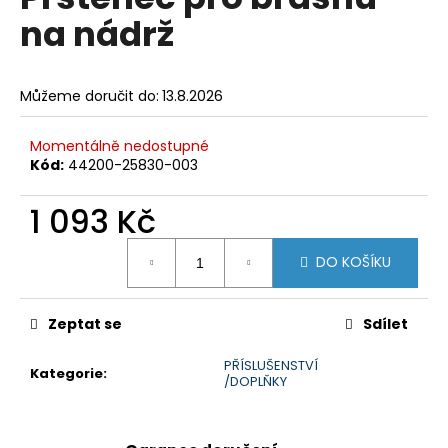
je
a
na nádrž
0,0
z
j
5
í
hvězdiček.
Můžeme doručit do:
13.8.2026
t
?
Momentálně nedostupné
Kód:
44200-25830-003
1 093 Kč
HLEDAT
Měrná
DO KOŠÍKU
cena:
D
Zeptat se
Sdílet
o
p
PŘÍSLUŠENSTVÍ
Kategorie
:
o
/DOPLŇKY
r
u