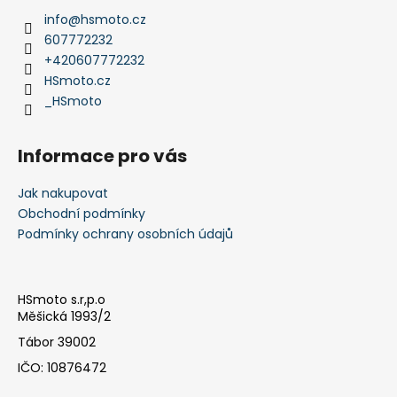
a
info
@
hsmoto.cz
t
607772232
í
+420607772232
HSmoto.cz
_HSmoto
Informace pro vás
Jak nakupovat
Obchodní podmínky
Podmínky ochrany osobních údajů
HSmoto s.r,p.o
Měšická 1993/2
Tábor 39002
IČO: 10876472