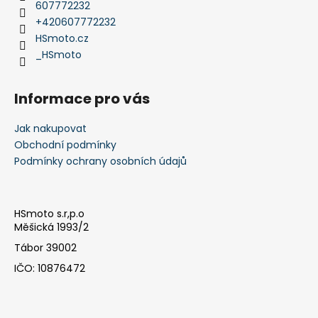
t
607772232
í
+420607772232
HSmoto.cz
_HSmoto
Informace pro vás
Jak nakupovat
Obchodní podmínky
Podmínky ochrany osobních údajů
HSmoto s.r,p.o
Měšická 1993/2
Tábor 39002
IČO: 10876472