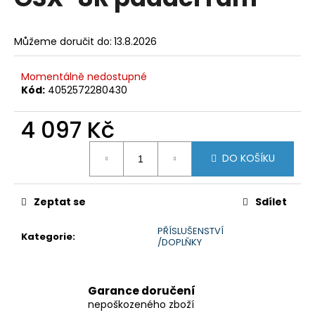
je
a
0,0
z
j
Můžeme doručit do:
13.8.2026
5
í
hvězdiček.
t
Momentálně nedostupné
?
Kód:
4052572280430
4 097 Kč
Měrná
DO KOŠÍKU
cena:
HLEDAT
Zeptat se
Sdílet
D
PŘÍSLUŠENSTVÍ
Kategorie
:
o
/DOPLŇKY
p
o
r
Garance doručení
u
nepoškozeného zboží