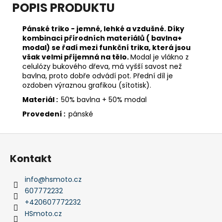
POPIS PRODUKTU
Pánské triko - jemné, lehké a vzdušné. Díky
kombinaci přírodních materiálů ( bavlna+
modal) se řadí mezi funkční trika, která jsou
však velmi příjemná na tělo.
Modal je vlákno z
celulózy bukového dřeva, má vyšší savost než
bavlna, proto dobře odvádí pot. Přední díl je
ozdoben výraznou grafikou (sítotisk).
Materiál :
50% bavlna + 50% modal
Provedení :
pánské
Z
á
Kontakt
p
a
info
@
hsmoto.cz
t
607772232
í
+420607772232
HSmoto.cz