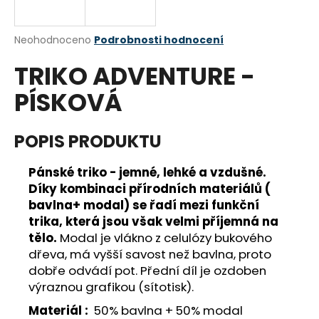
a
j
Průměrné
Neohodnoceno
Podrobnosti hodnocení
í
hodnocení
TRIKO ADVENTURE -
produktu
t
je
?
PÍSKOVÁ
0,0
z
5
hvězdiček.
POPIS PRODUKTU
HLEDAT
Pánské triko - jemné, lehké a vzdušné.
Díky kombinaci přírodních materiálů (
bavlna+ modal) se řadí mezi funkční
trika, která jsou však velmi příjemná na
D
tělo.
Modal je vlákno z celulózy bukového
o
dřeva, má vyšší savost než bavlna, proto
p
dobře odvádí pot. Přední díl je ozdoben
o
výraznou grafikou (sítotisk).
r
u
Materiál :
50% bavlna + 50% modal