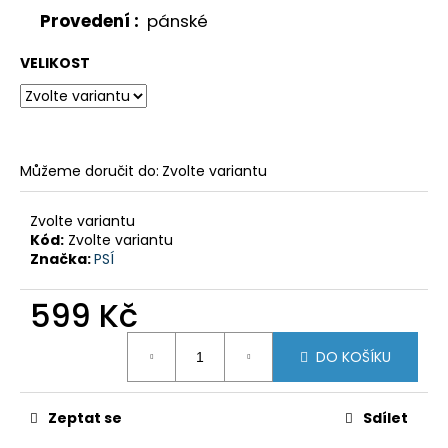
č
Provedení :
pánské
u
j
VELIKOST
e
m
e
KTM
Můžeme doručit do:
Zvolte variantu
1050/1090/1190
'13-
'19
Zvolte variantu
ADVENTURE
Kód:
Zvolte variantu
(R)
Značka:
PSÍ
CRUISE
KIT
599 Kč
8
797,38
Měrná
Kč
DO KOŠÍKU
cena:
Zeptat se
Sdílet