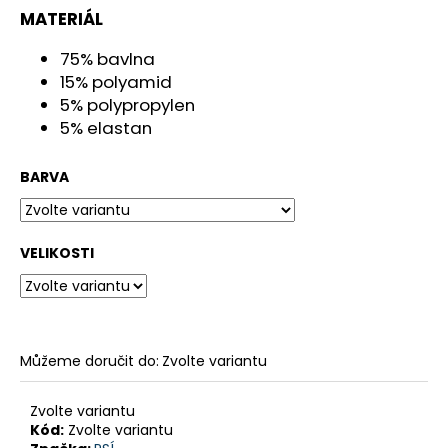
č
MATERIÁL
u
j
75% bavlna
e
15% polyamid
m
5% polypropylen
e
5% elastan
GSX-
BARVA
8R
199
900
Kč
VELIKOSTI
Původně:
219
900
Kč
Můžeme doručit do:
Zvolte variantu
Zvolte variantu
Kód:
Zvolte variantu