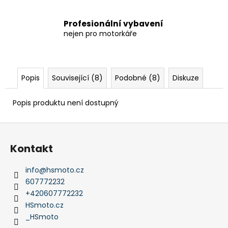
Profesionální vybavení
nejen pro motorkáře
Popis
Související (8)
Podobné (8)
Diskuze
Popis produktu není dostupný
Z
á
Kontakt
p
a
info
@
hsmoto.cz
t
607772232
í
+420607772232
HSmoto.cz
_HSmoto