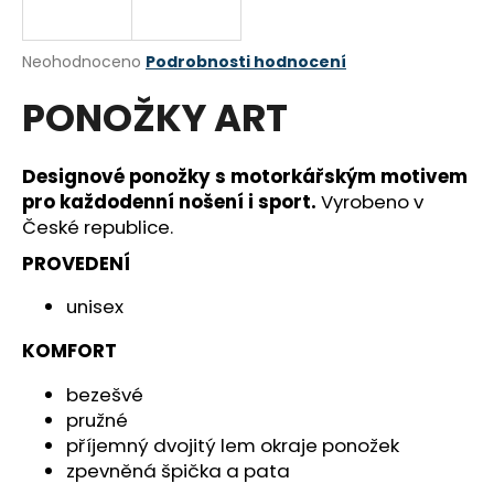
a
j
Průměrné
Neohodnoceno
Podrobnosti hodnocení
í
hodnocení
PONOŽKY ART
produktu
t
je
?
0,0
z
Designové ponožky s motorkářským motivem
5
pro každodenní nošení i sport.
Vyrobeno v
hvězdiček.
České republice.
HLEDAT
PROVEDENÍ
unisex
D
KOMFORT
o
bezešvé
p
pružné
o
příjemný dvojitý lem okraje ponožek
r
zpevněná špička a pata
u