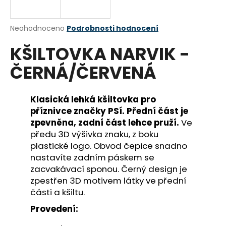
a
j
Průměrné
Neohodnoceno
Podrobnosti hodnocení
í
hodnocení
KŠILTOVKA NARVIK -
produktu
t
je
?
ČERNÁ/ČERVENÁ
0,0
z
5
hvězdiček.
Klasická lehká kšiltovka pro
příznivce značky PSí. Přední část je
HLEDAT
zpevněna, zadní část lehce pruží.
Ve
předu 3D výšivka znaku, z boku
plastické logo. Obvod čepice snadno
nastavíte zadním páskem se
D
zacvakávací sponou. Černý design je
o
zpestřen 3D motivem látky ve přední
p
části a kšiltu.
o
r
Provedení:
u