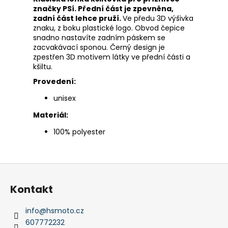
značky PSí. Přední část je zpevněna,
zadní část lehce pruží.
Ve předu 3D výšivka
znaku, z boku plastické logo. Obvod čepice
snadno nastavíte zadním páskem se
zacvakávací sponou. Černý design je
zpestřen 3D motivem látky ve přední části a
kšiltu.
Provedení:
unisex
Materiál:
100% polyester
Z
á
Kontakt
p
a
info
@
hsmoto.cz
t
607772232