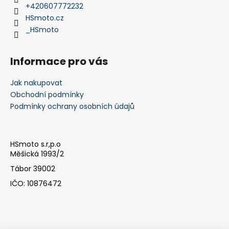
í
+420607772232
HSmoto.cz
_HSmoto
Informace pro vás
Jak nakupovat
Obchodní podmínky
Podmínky ochrany osobních údajů
HSmoto s.r,p.o
Měšická 1993/2
Tábor 39002
IČO: 10876472