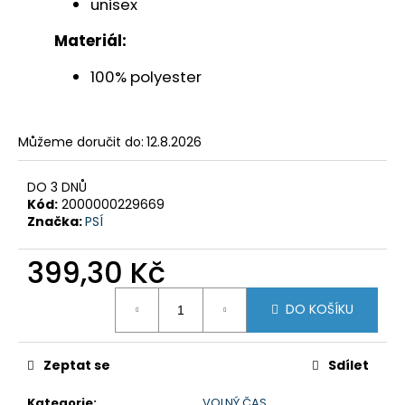
č
unisex
u
Materiál:
j
e
100% polyester
m
e
Můžeme doručit do:
12.8.2026
GSX-
8R
DO 3 DNŮ
199
Kód:
2000000229669
900
Značka:
PSÍ
Kč
Původně:
219
399,30 Kč
900
Kč
Měrná
DO KOŠÍKU
cena:
Zeptat se
Sdílet
Kategorie
:
VOLNÝ ČAS