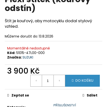
je
a
odstín)
0,0
z
j
5
í
hvězdiček.
Štít je kouřový, aby motocyklu dodal stylový
t
vzhled.
?
Můžeme doručit do:
13.8.2026
Momentálně nedostupné
Kód:
51015-47L00-000
HLEDAT
Značka:
SUZUKI
3 900 Kč
D
Měrná
DO KOŠÍKU
o
cena:
p
o
Zeptat se
Sdílet
r
u
PŘÍSLUŠENSTVÍ