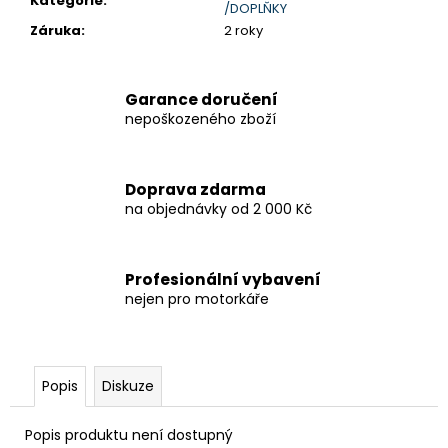
č
Kategorie
:
/DOPLŇKY
u
Záruka
:
2 roky
j
e
m
Garance doručení
e
nepoškozeného zboží
V-
STROM
Doprava zdarma
800DE
na objednávky od 2 000 Kč
259
900
Kč
Profesionální vybavení
nejen pro motorkáře
Popis
Diskuze
Popis produktu není dostupný