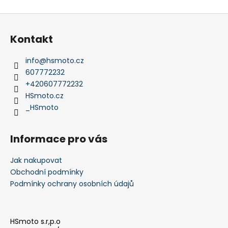
Z
á
Kontakt
p
a
info
@
hsmoto.cz
t
607772232
í
+420607772232
HSmoto.cz
_HSmoto
Informace pro vás
Jak nakupovat
Obchodní podmínky
Podmínky ochrany osobních údajů
HSmoto s.r,p.o