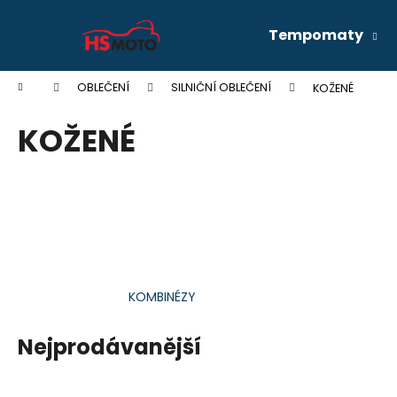
K
Přejít
na
o
Tempomaty
obsah
Zpět
Zpět
š
do
do
í
Domů
OBLEČENÍ
SILNIČNÍ OBLEČENÍ
KOŽENÉ
k
obchodu
obchodu
KOŽENÉ
KOMBINÉZY
Nejprodávanější
HONDANC750 2020- 2026 CRUISE KIT