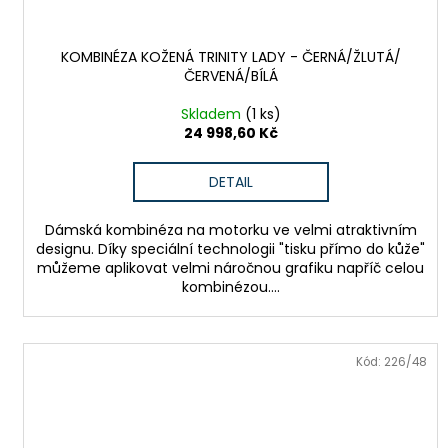
KOMBINÉZA KOŽENÁ TRINITY LADY - ČERNÁ/ŽLUTÁ/
ČERVENÁ/BÍLÁ
Skladem
(1 ks)
24 998,60 Kč
DETAIL
Dámská kombinéza na motorku ve velmi atraktivním
designu. Díky speciální technologii "tisku přímo do kůže"
můžeme aplikovat velmi náročnou grafiku napříč celou
kombinézou....
Kód:
226/48