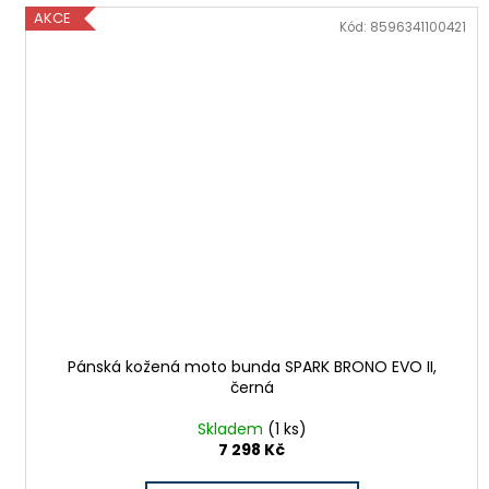
AKCE
Kód:
8596341100421
Pánská kožená moto bunda SPARK BRONO EVO II,
černá
Skladem
(1 ks)
7 298 Kč