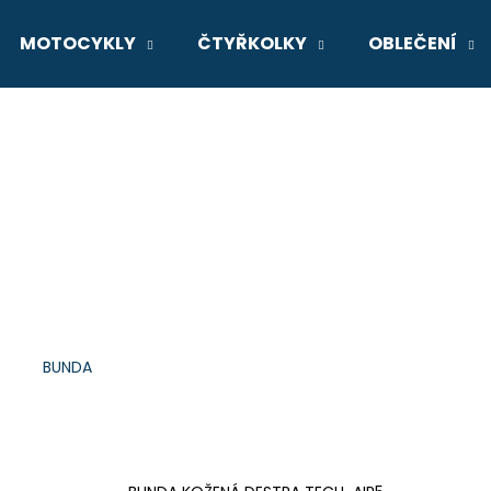
MOTOCYKLY
ČTYŘKOLKY
OBLEČENÍ
Co potřebujete najít?
HLEDAT
Doporučujeme
BUNDA
GSX-8R
V-STROM 800D