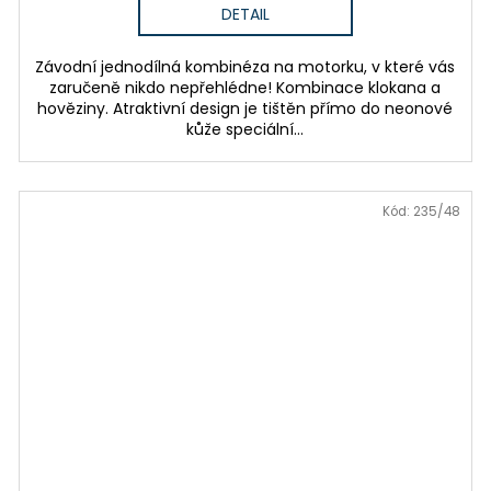
DETAIL
Závodní jednodílná kombinéza na motorku, v které vás
zaručeně nikdo nepřehlédne! Kombinace klokana a
hověziny. Atraktivní design je tištěn přímo do neonové
kůže speciální...
Kód:
235/48