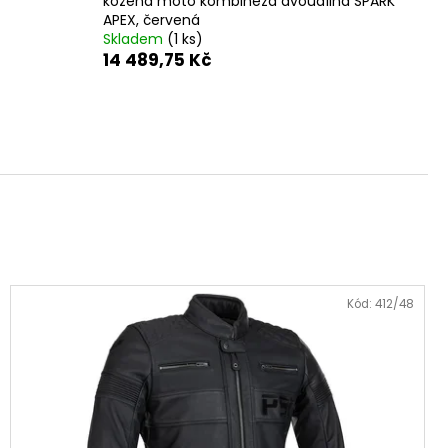
kožená moto kombinéza dvoudílná SPARK
APEX, červená
Skladem
(1 ks)
14 489,75 Kč
Kód:
412/48