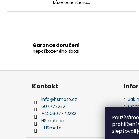
kůže odlehčena...
Garance doručení
nepoškozeného zboží
Z
á
Kontakt
Info
p
a
info
@
hsmoto.cz
Jak 
t
607772232
Obch
í
+420607772232
Podm
Používáme
údaj
HSmoto.cz
prohlížení
_HSmoto
zlepšovali 