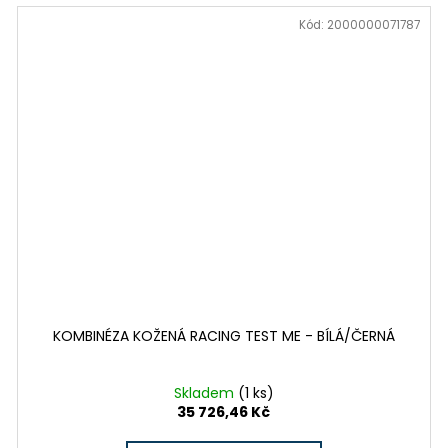
Kód:
2000000071787
KOMBINÉZA KOŽENÁ RACING TEST ME - BÍLÁ/ČERNÁ
Skladem
(1 ks)
35 726,46 Kč