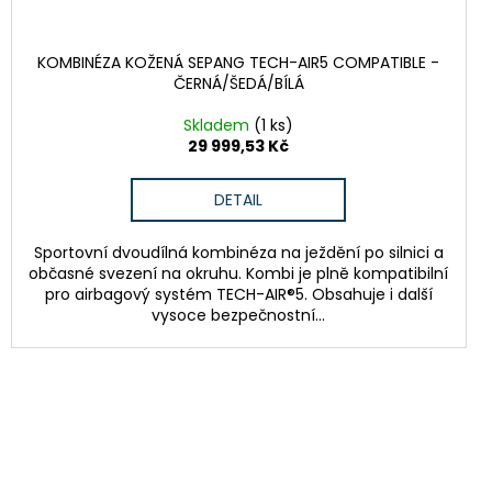
KOMBINÉZA KOŽENÁ SEPANG TECH-AIR5 COMPATIBLE -
ČERNÁ/ŠEDÁ/BÍLÁ
Skladem
(1 ks)
29 999,53 Kč
DETAIL
Sportovní dvoudílná kombinéza na ježdění po silnici a
občasné svezení na okruhu. Kombi je plně kompatibilní
pro airbagový systém TECH-AIR®5. Obsahuje i další
vysoce bezpečnostní...