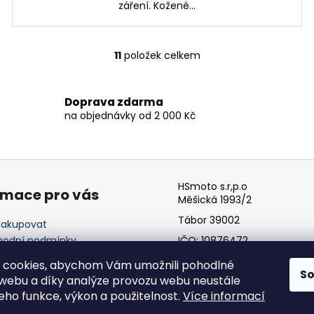
záření. Kožené...
11
položek celkem
O
v
l
Doprava zdarma
á
na objednávky od 2 000 Kč
d
a
c
í
p
HSmoto s.r,p.o
rmace pro vás
r
Měšická 1993/2
v
Tábor 39002
nakupovat
k
odní podmínky
IČO: 10876472
y
ínky ochrany osobních
v
 cookies, abychom Vám umožnili pohodlné
ů
S
ý
 webu a díky analýze provozu webu neustále
p
jeho funkce, výkon a použitelnost.
Více informací
i