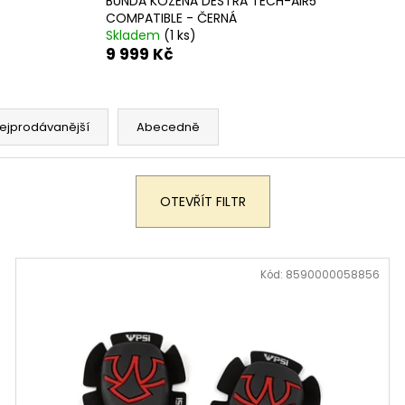
BUNDA KOŽENÁ DESTRA TECH-AIR5
199 900 Kč
259 900 Kč
COMPATIBLE - ČERNÁ
Původně:
219 900 Kč
Skladem
(1 ks)
9 999 Kč
ejprodávanější
Abecedně
OTEVŘÍT FILTR
Kód:
8590000058856