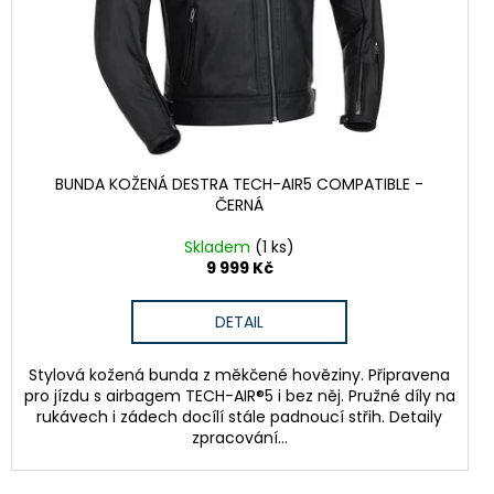
BUNDA KOŽENÁ DESTRA TECH-AIR5 COMPATIBLE -
ČERNÁ
Skladem
(1 ks)
9 999 Kč
DETAIL
Stylová kožená bunda z měkčené hověziny. Připravena
pro jízdu s airbagem TECH-AIR®5 i bez něj. Pružné díly na
rukávech i zádech docílí stále padnoucí střih. Detaily
zpracování...