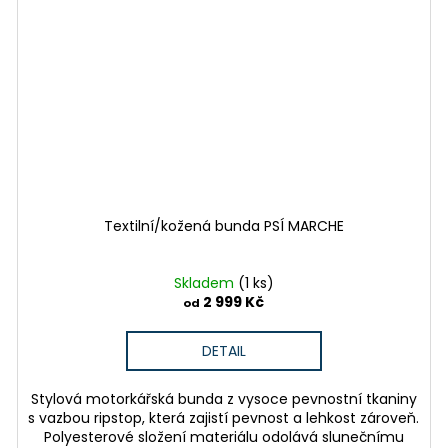
Textilní/kožená bunda PSÍ MARCHE
Skladem
(1 ks)
2 999 Kč
od
DETAIL
Stylová motorkářská bunda z vysoce pevnostní tkaniny
s vazbou ripstop, která zajistí pevnost a lehkost zároveň.
Polyesterové složení materiálu odolává slunečnímu