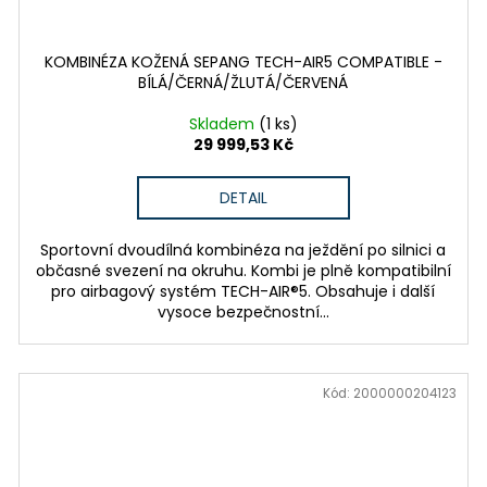
KOMBINÉZA KOŽENÁ SEPANG TECH-AIR5 COMPATIBLE -
BÍLÁ/ČERNÁ/ŽLUTÁ/ČERVENÁ
Skladem
(1 ks)
29 999,53 Kč
DETAIL
Sportovní dvoudílná kombinéza na ježdění po silnici a
občasné svezení na okruhu. Kombi je plně kompatibilní
pro airbagový systém TECH-AIR®5. Obsahuje i další
vysoce bezpečnostní...
Kód:
2000000204123