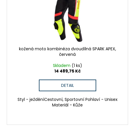
ů
o
d
u
k
t
ů
kožená moto kombinéza dvoudílná SPARK APEX,
červená
Skladem
(1 ks)
14 489,75 Kč
DETAIL
Styl - ježděníCestovní, Sportovní Pohlaví - Unisex
Materiál - Kůže