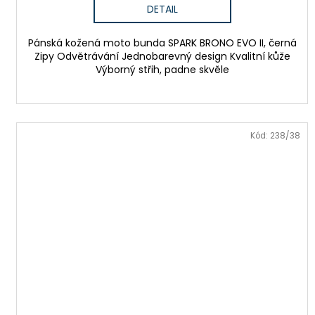
DETAIL
Pánská kožená moto bunda SPARK BRONO EVO II, černá
Zipy Odvětrávání Jednobarevný design Kvalitní kůže
Výborný střih, padne skvěle
Kód:
238/38