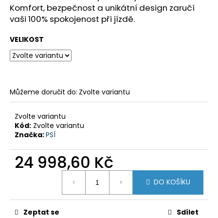
č
Komfort, bezpečnost a unikátní design zaručí
u
vaši 100% spokojenost při jízdě.
j
e
VELIKOST
m
e
KTM
1050/1090/1190
Můžeme doručit do:
Zvolte variantu
'13-
'19
ADVENTURE
Zvolte variantu
(R)
Kód:
Zvolte variantu
CRUISE
Značka:
PSÍ
KIT
8
24 998,60 Kč
797,38
Kč
Měrná
DO KOŠÍKU
cena:
Zeptat se
Sdílet