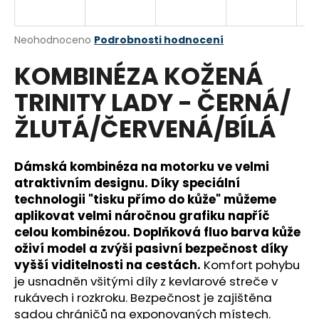
a
j
Průměrné
Neohodnoceno
Podrobnosti hodnocení
í
hodnocení
KOMBINÉZA KOŽENÁ
produktu
t
je
?
TRINITY LADY - ČERNÁ/
0,0
z
ŽLUTÁ/ČERVENÁ/BÍLÁ
5
hvězdiček.
Dámská kombinéza na motorku ve velmi
HLEDAT
atraktivním designu. Díky speciální
technologii "tisku přímo do kůže" můžeme
aplikovat velmi náročnou grafiku napříč
D
celou kombinézou. Doplňková fluo barva kůže
o
oživí model a zvýši pasivní bezpečnost díky
p
vyšší viditelnosti na cestách.
Komfort pohybu
o
je usnadněn všitými díly z kevlarové streče v
r
rukávech i rozkroku. Bezpečnost je zajištěna
u
sadou chráničů na exponovaných místech.