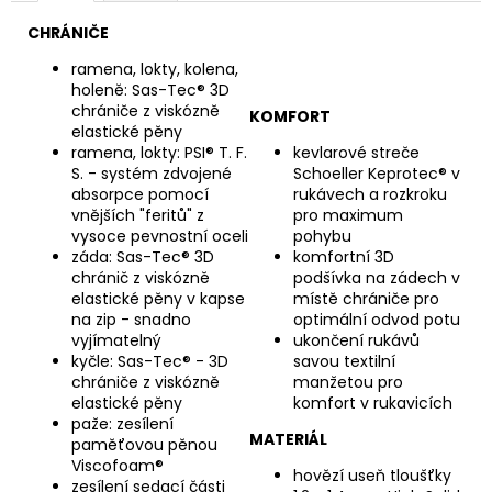
CHRÁNIČE
ramena, lokty, kolena,
holeně: Sas-Tec® 3D
chrániče z viskózně
KOMFORT
elastické pěny
ramena, lokty: PSI® T. F.
kevlarové streče
S. - systém zdvojené
Schoeller Keprotec® v
absorpce pomocí
rukávech a rozkroku
vnějších "feritů" z
pro maximum
vysoce pevnostní oceli
pohybu
záda: Sas-Tec® 3D
komfortní 3D
chránič z viskózně
podšívka na zádech v
elastické pěny v kapse
místě chrániče pro
na zip - snadno
optimální odvod potu
vyjímatelný
ukončení rukávů
kyčle: Sas-Tec® - 3D
savou textilní
chrániče z viskózně
manžetou pro
elastické pěny
komfort v rukavicích
paže: zesílení
MATERIÁL
paměťovou pěnou
Viscofoam®
hovězí useň tloušťky
zesílení sedací části