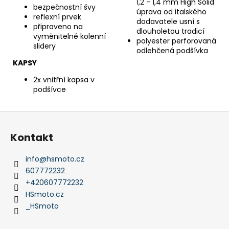
1,2 - 1,4 mm High Solid
bezpečnostní švy
úprava od italského
reflexní prvek
dodavatele usní s
připraveno na
dlouholetou tradicí
vyměnitelné kolenní
polyester perforovaná
slidery
odlehčená podšívka
KAPSY
2x vnitřní kapsa v
podšívce
Z
á
Kontakt
p
a
info
@
hsmoto.cz
t
607772232
í
+420607772232
HSmoto.cz
_HSmoto