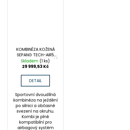
KOMBINÉZA KOŽENÁ
SEPANG TECH-AIR5
COMPATIBLE - ČERNÁ/
Skladem
(1 ks)
ŠEDÁ/BÍLÁ
29 999,53 Kč
DETAIL
Sportovní dvoudílná
kombinéza na ježdění
po silnici a občasné
svezení na okruhu.
Kombi je plně
kompatibilní pro
airbagový systém