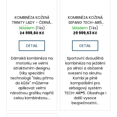
KOMBINÉZA KOŽENÁ
KOMBINÉZA KOŽENÁ
TRINITY LADY - ČERNÁ/
SEPANG TECH-AIR5
ŽLUTÁ/ČERVENÁ/BÍLÁ
COMPATIBLE - BÍLÁ/
Skladem
(1 ks)
Skladem
(1 ks)
ČERNÁ/ŽLUTÁ/ČERVENÁ
24 998,60 Kč
29 999,53 Kč
DETAIL
DETAIL
Dámská kombinéza na
Sportovní dvoudílná
motorku ve velmi
kombinéza na ježdění
atraktivním designu.
po silnici a občasné
Díky speciální
svezení na okruhu.
technologii "tisku přímo
Kombi je plně
do kůže" můžeme
kompatibilní pro
aplikovat velmi
airbagový systém
náročnou grafiku napříč
TECH-AIR®5. Obsahuje i
celou kombinézou....
další vysoce
bezpečnostní...