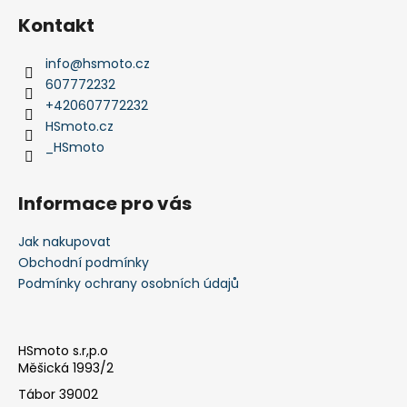
p
á
i
Kontakt
p
s
a
u
info
@
hsmoto.cz
t
607772232
í
+420607772232
HSmoto.cz
_HSmoto
Informace pro vás
Jak nakupovat
Obchodní podmínky
Podmínky ochrany osobních údajů
HSmoto s.r,p.o
Měšická 1993/2
Tábor 39002