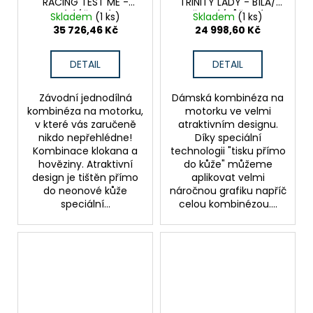
RACING TEST ME -
TRINITY LADY - BÍLÁ/
BÍLÁ/ČERNÁ
ČERNÁ/RŮŽOVÁ
Skladem
(1 ks)
Skladem
(1 ks)
35 726,46 Kč
24 998,60 Kč
DETAIL
DETAIL
Závodní jednodílná
Dámská kombinéza na
kombinéza na motorku,
motorku ve velmi
v které vás zaručeně
atraktivním designu.
nikdo nepřehlédne!
Díky speciální
Kombinace klokana a
technologii "tisku přímo
hověziny. Atraktivní
do kůže" můžeme
design je tištěn přímo
aplikovat velmi
do neonové kůže
náročnou grafiku napříč
speciální...
celou kombinézou....