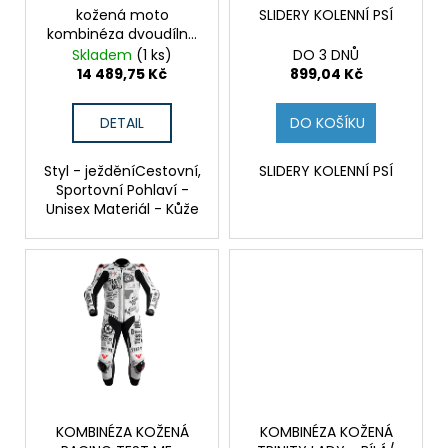
č
o
kožená moto
SLIDERY KOLENNÍ PSÍ
u
kombinéza dvoudílná
d
j
SPARK APEX, červená
Skladem
(1 ks)
DO 3 DNŮ
e
u
14 489,75 Kč
899,04 Kč
m
k
e
t
DETAIL
DO KOŠÍKU
ů
HONDANC750
Styl - ježděníCestovní,
SLIDERY KOLENNÍ PSÍ
2020-
Sportovní Pohlaví -
2026
Unisex Materiál - Kůže
CRUISE
KIT
8
797,38
Kč
KOMBINÉZA KOŽENÁ
KOMBINÉZA KOŽENÁ