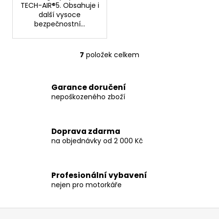
TECH-AIR®5. Obsahuje i
další vysoce
bezpečnostní...
7
položek celkem
O
v
l
Garance doručení
á
nepoškozeného zboží
d
a
c
Doprava zdarma
í
na objednávky od 2 000 Kč
p
r
v
Profesionální vybavení
k
nejen pro motorkáře
y
v
ý
Z