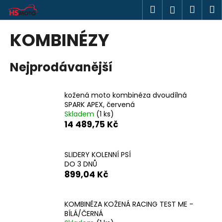
K
Přejít
Hledat
Náku
M
Přihlášen
na
o
obsah
Zpět
Zpět
košík
š
KOMBINÉZY
í
C
k
Nejprodávanější
o
p
o
kožená moto kombinéza dvoudílná
t
SPARK APEX, červená
Skladem
(1 ks)
ř
14 489,75 Kč
e
b
u
SLIDERY KOLENNÍ PSÍ
DO 3 DNŮ
j
899,04 Kč
e
t
KOMBINÉZA KOŽENÁ RACING TEST ME -
e
BÍLÁ/ČERNÁ
n