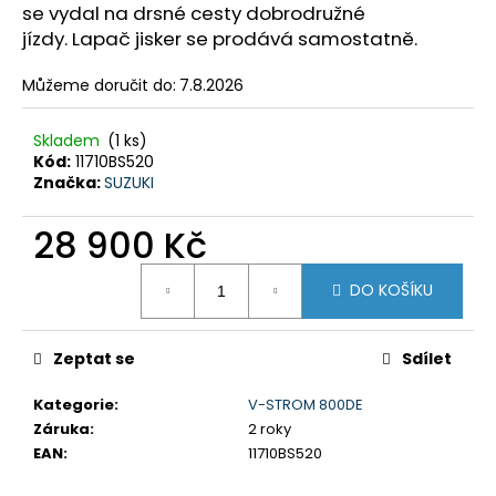
č
se vydal na drsné cesty dobrodružné
u
jízdy.
Lapač jisker se prodává samostatně.
j
e
Můžeme doručit do:
7.8.2026
m
e
Skladem
(1 ks)
Kód:
11710BS520
Značka:
SUZUKI
GSX-
8R
28 900 Kč
199
900
Měrná
Kč
DO KOŠÍKU
cena:
Původně:
219
900
Kč
Zeptat se
Sdílet
Kategorie
:
V-STROM 800DE
Záruka
:
2 roky
EAN
:
11710BS520