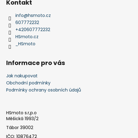
Kontakt
p
a
info
@
hsmoto.cz
t
607772232
í
+420607772232
HSmoto.cz
_HSmoto
Informace pro vás
Jak nakupovat
Obchodní podmínky
Podmínky ochrany osobních údajů
HSmoto s.r,p.o
Měšická 1993/2
Tábor 39002
IČO: 10876472