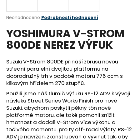
a
j
Průměrné
Neohodnoceno
Podrobnosti hodnocení
í
hodnocení
YOSHIMURA V-STROM
produktu
t
je
?
800DE NEREZ VÝFUK
0,0
z
5
hvězdiček.
Suzuki V-Strom 800DE přináší zbrusu novou
střední paralelní dvojitou platformu na
HLEDAT
dobrodružný trh v podobě motoru 776 ccm s
klikovým hřídelem 270 stupňů.
Použili jsme náš tlumič výfuku RS-12 ADV k vývoji
D
návleku Street Series Works Finish pro nové
o
Suzuki, abychom poskytli pěkný tón nové
p
platformě motoru, ale také pomohli snížit
o
hmotnost a dodali V-Strom více výkonu a
r
točivého momentu. pro ty off-road výlety.
RS-12
u
ADV je navržen, zkonstruován a vyvinut tak, aby