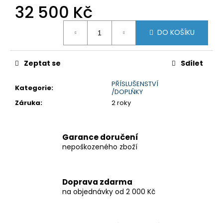
č
32 500 Kč
u
j
Měrná
DO KOŠÍKU
e
cena:
m
e
Zeptat se
Sdílet
PŘÍSLUŠENSTVÍ
V-
Kategorie
:
/DOPLŇKY
STROM
800DE
Záruka
:
2 roky
259
900
Kč
Garance doručení
nepoškozeného zboží
Doprava zdarma
na objednávky od 2 000 Kč