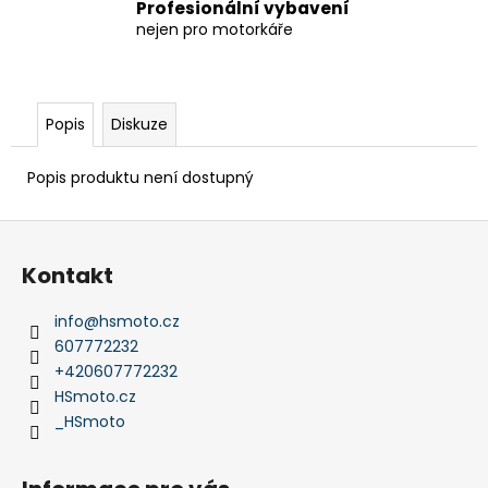
Profesionální vybavení
nejen pro motorkáře
Popis
Diskuze
Popis produktu není dostupný
Z
á
Kontakt
p
a
info
@
hsmoto.cz
t
607772232
í
+420607772232
HSmoto.cz
_HSmoto