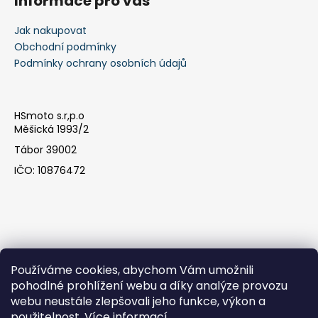
Informace pro vás
Jak nakupovat
Obchodní podmínky
Podmínky ochrany osobních údajů
HSmoto s.r,p.o
Měšická 1993/2
Tábor 39002
IČO: 10876472
Používáme cookies, abychom Vám umožnili
pohodlné prohlížení webu a díky analýze provozu
webu neustále zlepšovali jeho funkce, výkon a
Facebook
použitelnost.
Více informací