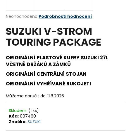
a
j
Průměrné
Neohodnoceno
Podrobnosti hodnocení
í
hodnocení
SUZUKI V-STROM
produktu
t
je
?
TOURING PACKAGE
0,0
z
5
hvězdiček.
ORIGINÁLNÍ PLASTOVÉ KUFRY SUZUKI 27L
VČETNĚ DRŽÁKŮ A ZÁMKŮ
HLEDAT
ORIGINÁLNÍ CENTRÁLNÍ STOJAN
ORIGINÁLNÍ VYHŘÍVANÉ RUKOJETI
D
Můžeme doručit do:
11.8.2026
o
p
Skladem
(1 ks)
o
Kód:
007460
r
Značka:
SUZUKI
u