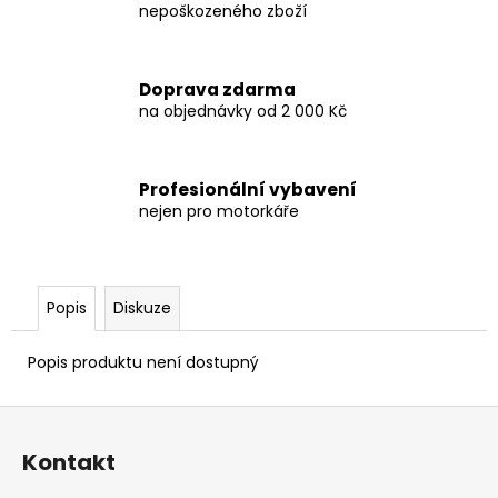
č
nepoškozeného zboží
u
j
e
Doprava zdarma
m
na objednávky od 2 000 Kč
e
Profesionální vybavení
HONDANC750
2020-
nejen pro motorkáře
2026
CRUISE
KIT
8
Popis
Diskuze
797,38
Kč
Popis produktu není dostupný
Z
á
Kontakt
p