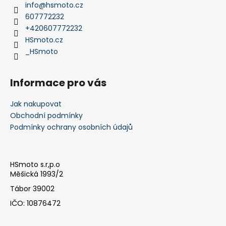
a
info
@
hsmoto.cz
t
607772232
í
+420607772232
HSmoto.cz
_HSmoto
Informace pro vás
Jak nakupovat
Obchodní podmínky
Podmínky ochrany osobních údajů
HSmoto s.r,p.o
Měšická 1993/2
Tábor 39002
IČO: 10876472