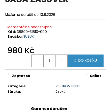
je
a
0,0
z
j
Můžeme doručit do:
13.8.2026
5
í
hvězdiček.
t
Momentálně nedostupné
?
Kód:
38800-31810-000
Značka:
SUZUKI
980 Kč
Měrná
HLEDAT
DO KOŠÍKU
cena:
Zeptat se
Sdílet
D
o
Kategorie
:
V-STROM 800DE
p
Záruka
:
2 roky
o
r
u
Garance doručení