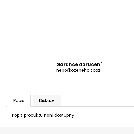
8 797,38 Kč
Garance doručení
nepoškozeného zboží
Popis
Diskuze
Popis produktu není dostupný
Z