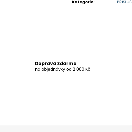
Kategorie
:
PŘÍSLUŠ
199 900 Kč
259 900 Kč
Původně:
219 900 Kč
Doprava zdarma
na objednávky od 2 000 Kč