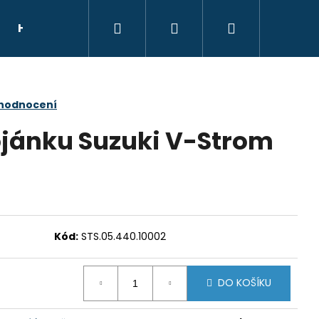
Hledat
Přihlášení
Nákupní
HELMY
NÁHRADNÍ DÍLY
DÁRKOVÝ POU
košík
 hodnocení
tojánku Suzuki V-Strom
Kód:
STS.05.440.10002
DO KOŠÍKU
E