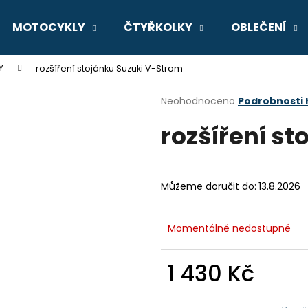
MOTOCYKLY
ČTYŘKOLKY
OBLEČENÍ
Y
rozšíření stojánku Suzuki V-Strom
Co potřebujete najít?
Průměrné
Neohodnoceno
Podrobnosti
hodnocení
rozšíření s
produktu
HLEDAT
je
0,0
z
5
Doporučujeme
Můžeme doručit do:
13.8.2026
hvězdiček.
Momentálně nedostupné
1 430 Kč
Měrná
GSX-8R
V-STROM 800D
cena: