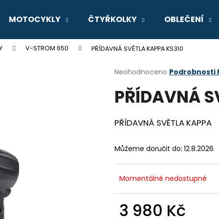
MOTOCYKLY
ČTYŘKOLKY
OBLEČENÍ
Y
V-STROM 650
PŘÍDAVNÁ SVĚTLA KAPPA KS310
Co potřebujete najít?
Průměrné
Neohodnoceno
Podrobnosti
hodnocení
PŘÍDAVNÁ S
produktu
HLEDAT
je
0,0
z
PŘÍDAVNÁ SVĚTLA KAPPA
5
Doporučujeme
hvězdiček.
Můžeme doručit do:
12.8.2026
Momentálně nedostupné
3 980 Kč
GSX-8R
V-STROM 800D