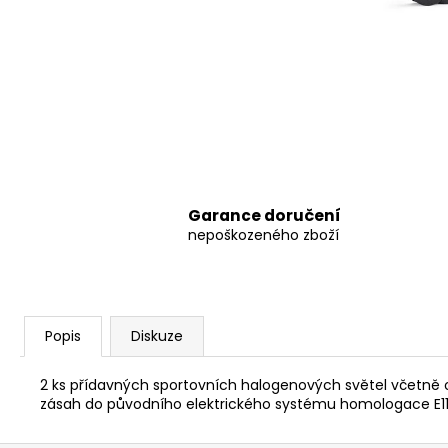
8 797,38 Kč
Garance doručení
nepoškozeného zboží
Popis
Diskuze
2 ks přídavných sportovních halogenových světel včetně
zásah do původního elektrického systému homologace E11