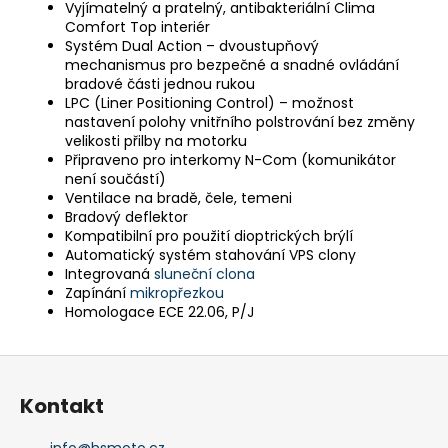
Vyjímatelný a pratelný, antibakteriální Clima
Comfort Top interiér
Systém Dual Action – dvoustupňový
mechanismus pro bezpečné a snadné ovládání
bradové části jednou rukou
LPC (Liner Positioning Control) – možnost
nastavení polohy vnitřního polstrování bez změny
velikosti přilby na motorku
Připraveno pro interkomy N-Com (komunikátor
není součástí)
Ventilace na bradě, čele, temeni
Bradový deflektor
Kompatibilní pro použití dioptrických brýlí
Automatický systém stahování VPS clony
Integrovaná
sluneční clona
Zapínání
mikropřezkou
Homologace ECE 22.06, P/J
Z
á
Kontakt
p
a
info
@
hsmoto.cz