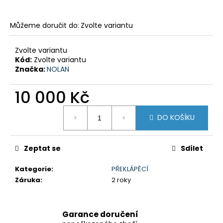
č
u
j
Můžeme doručit do:
Zvolte variantu
e
m
Zvolte variantu
e
Kód:
Zvolte variantu
Značka:
NOLAN
KTM
10 000 Kč
1050/1090/1190
'13-
Měrná
'19
DO KOŠÍKU
ADVENTURE
cena:
(R)
CRUISE
KIT
Zeptat se
Sdílet
8
797,38
Kategorie
:
PŘEKLÁPĚCÍ
Kč
Záruka
:
2 roky
Garance doručení