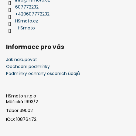
t
607772232
í
+420607772232
HSmoto.cz
_HSmoto
Informace pro vás
Jak nakupovat
Obchodní podmínky
Podmínky ochrany osobních údajů
HSmoto s.r,p.o
Měšická 1993/2
Tábor 39002
IČO: 10876472