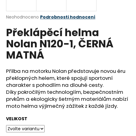
a
j
Průměrné
Neohodnoceno
Podrobnosti hodnocení
í
hodnocení
Překlápěcí helma
produktu
t
je
?
Nolan N120-1, ČERNÁ
0,0
z
MATNÁ
5
hvězdiček.
Přilba na motorku Nolan představuje novou éru
HLEDAT
překlopných helem, které spojují sportovní
charakter s pohodlím na dlouhé cesty.
Díky pokročilým technologiím, bezpečnostním
D
prvkům a ekologicky šetrným materiálům nabízí
o
moto helma výjimečný zážitek z každé jízdy.
p
o
VELIKOST
r
u