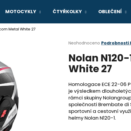
MOTOCYKLY
ČTYŘKOLKY
OBLEČENÍ
-com Metal White 27
Co potřebujete najít?
Průměrné
Neohodnoceno
Podrobnosti
hodnocení
Nolan N120-
produktu
HLEDAT
je
White 27
0,0
z
5
Doporučujeme
hvězdiček.
Homologace ECE 22-06 Prv
je výsledkem dlouholetýc
rámci skupiny Nolangroup.
společnosti Brembate di S
sportovní a cestovní využi
helmy Nolan N120-1.
GSX-8R
V-STROM 800D