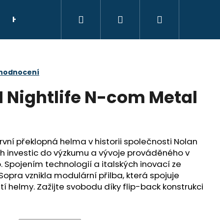
Hledat
Přihlášení
Nákupní
HELMY
NÁHRADNÍ DÍLY
DÁRKOVÝ POU
košík
 hodnocení
1 Nightlife N-com Metal
ní překlopná helma v historii společnosti Nolan
h investic do výzkumu a vývoje prováděného v
 Spojením technologií a italských inovací ze
opra vznikla modulární přilba, která spojuje
tí helmy. Zažijte svobodu díky flip-back konstrukci
E