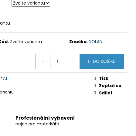
iantu
Kód:
Zvolte variantu
Značka:
NOLAN
DO KOŠÍKU
Tisk
PĚCÍ
Zeptat se
variantu
Sdílet
Profesionální vybavení
nejen pro motorkáře