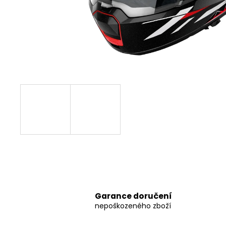
8 797,38 Kč
Garance doručení
nepoškozeného zboží