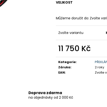
VELIKOST
199 900 Kč
259 900 Kč
Původně:
219 900 Kč
Můžeme doručit do:
Zvolte var
Zvolte variantu
11 750 Kč
Měrná
cena:
Kategorie
:
PŘEKLÁ
Záruka
:
2 roky
EAN
:
Zvolte 
Doprava zdarma
na objednávky od 2 000 Kč