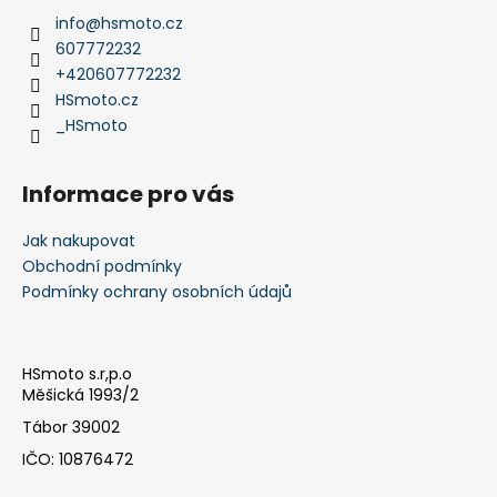
a
info
@
hsmoto.cz
t
607772232
í
+420607772232
HSmoto.cz
_HSmoto
Informace pro vás
Jak nakupovat
Obchodní podmínky
Podmínky ochrany osobních údajů
HSmoto s.r,p.o
Měšická 1993/2
Tábor 39002
IČO: 10876472