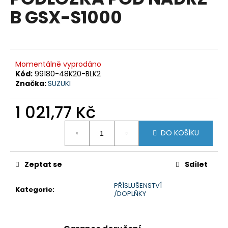
je
a
B GSX-S1000
0,0
z
j
5
í
hvězdiček.
t
?
Momentálně vyprodáno
Kód:
99180-48K20-BLK2
Značka:
SUZUKI
1 021,77 Kč
HLEDAT
Měrná
DO KOŠÍKU
cena:
D
Zeptat se
Sdílet
o
p
PŘÍSLUŠENSTVÍ
Kategorie
:
/DOPLŇKY
o
r
u