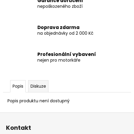
č
Garance doručení
nepoškozeného zboží
u
j
e
m
Doprava zdarma
e
na objednávky od 2 000 Kč
V-
Profesionální vybavení
STROM
nejen pro motorkáře
800DE
259
900
Kč
Popis
Diskuze
Popis produktu není dostupný
Z
á
Kontakt
p