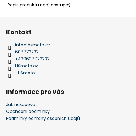
Popis produktu není dostupný
Z
á
Kontakt
p
a
info
@
hsmoto.cz
t
607772232
í
+420607772232
HSmoto.cz
_HSmoto
Informace pro vás
Jak nakupovat
Obchodní podmínky
Podmínky ochrany osobních údajů