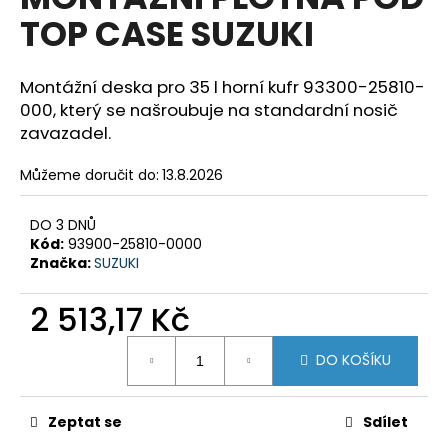
je
a
TOP CASE SUZUKI
0,0
z
j
5
í
hvězdiček.
Montážní deska pro 35 l horní kufr 93300-25810-
t
000, který se našroubuje na standardní nosič
?
zavazadel.
Můžeme doručit do:
13.8.2026
DO 3 DNŮ
HLEDAT
Kód:
93900-25810-0000
Značka:
SUZUKI
2 513,17 Kč
D
o
Měrná
p
DO KOŠÍKU
cena:
o
r
Zeptat se
Sdílet
u