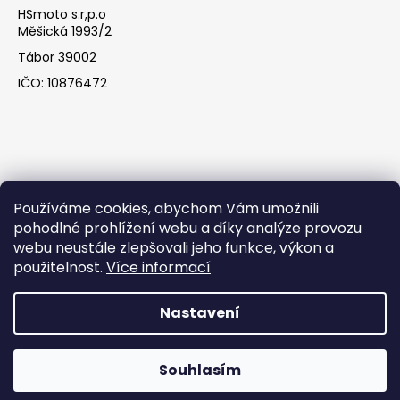
HSmoto s.r,p.o
Měšická 1993/2
Tábor 39002
IČO: 10876472
Používáme cookies, abychom Vám umožnili
pohodlné prohlížení webu a díky analýze provozu
webu neustále zlepšovali jeho funkce, výkon a
Facebook
použitelnost.
Více informací
Nastavení
Vytvořil Shoptet
Souhlasím
Copyright 2026
HSmoto s.r.o
. Všechna práva vyhrazena.