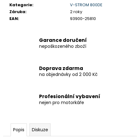
č
Kategorie
:
V-STROM 800DE
u
Záruka
:
2 roky
j
EAN
:
93900-25810
e
m
e
Garance doručení
nepoškozeného zboží
GSX-
8R
199
Doprava zdarma
900
na objednávky od 2 000 Kč
Kč
Původně:
219
900
Profesionální vybavení
Kč
nejen pro motorkáře
Popis
Diskuze