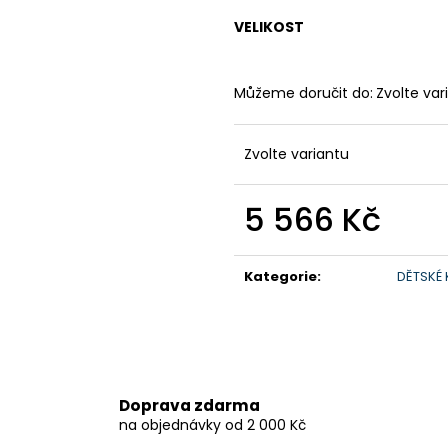
199 900 Kč
259 900 Kč
VELIKOST
Původně:
219 900 Kč
Můžeme doručit do:
Zvolte var
Zvolte variantu
5 566 Kč
Měrná
cena:
Kategorie
:
DĚTSKÉ
Doprava zdarma
na objednávky od 2 000 Kč