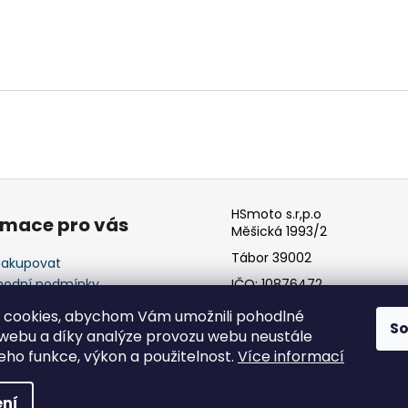
HSmoto s.r,p.o
rmace pro vás
Měšická 1993/2
Tábor 39002
nakupovat
odní podmínky
IČO: 10876472
ínky ochrany osobních
 cookies, abychom Vám umožnili pohodlné
ů
S
 webu a díky analýze provozu webu neustále
jeho funkce, výkon a použitelnost.
Více informací
hrazena.
ní