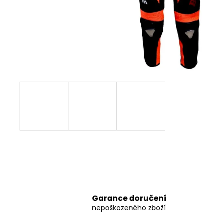
8 797,38 Kč
Garance doručení
nepoškozeného zboží