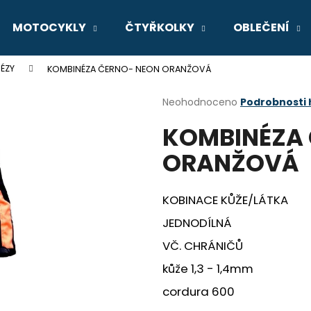
MOTOCYKLY
ČTYŘKOLKY
OBLEČENÍ
ÉZY
KOMBINÉZA ČERNO- NEON ORANŽOVÁ
Co potřebujete najít?
Průměrné
Neohodnoceno
Podrobnosti
hodnocení
KOMBINÉZA
produktu
HLEDAT
je
ORANŽOVÁ
0,0
z
5
Doporučujeme
hvězdiček.
KOBINACE KŮŽE/LÁTKA
JEDNODÍLNÁ
VČ. CHRÁNIČŮ
kůže 1,3 - 1,4mm
cordura 600
GSX-8R
V-STROM 800D