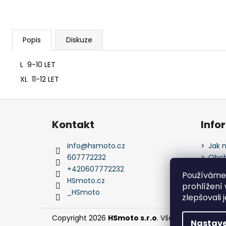
Popis
Diskuze
L 9-10 LET
XL 11-12 LET
Z
á
Kontakt
Info
p
a
info
@
hsmoto.cz
Jak 
t
607772232
Obch
í
+420607772232
Podm
Používáme
údaj
HSmoto.cz
prohlížení
_HSmoto
zlepšovali 
Copyright 2026
HSmoto s.r.o
. Všechna práva vy
Nastave