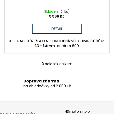
Skladem
(1 ks)
5 566 Kč
DETAIL
KOBINACE KŮŽE/LÁTKA JEDNODÍLNÁ VČ. CHRÁNIČŮ kůže
1,3 - 1,4mm cordura 600
3
položek celkem
O
v
l
Doprava zdarma
á
na objednávky od 2 000 Kč
d
a
c
í
p
HSmoto s.r,p.o