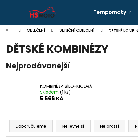
K
Přejít
na
o
Tempomaty
obsah
Zpět
Zpět
š
do
do
í
Domů
OBLEČENÍ
SILNIČNÍ OBLEČENÍ
DĚTSKÉ KOMBIN
k
obchodu
obchodu
DĚTSKÉ KOMBINÉZY
Nejprodávanější
KOMBINÉZA BÍLO-MODRÁ
Skladem
(1 ks)
5 566 Kč
Ř
a
Doporučujeme
Nejlevnější
Nejdražší
N
HONDANC750 2020- 2026 CRUISE KIT
z