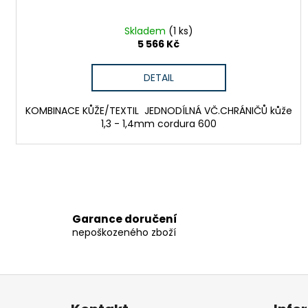
Skladem
(1 ks)
5 566 Kč
DETAIL
KOMBINACE KŮŽE/TEXTIL JEDNODÍLNÁ VČ.CHRÁNIČŮ kůže
1,3 - 1,4mm cordura 600
Garance doručení
nepoškozeného zboží
Z
á