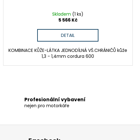
Skladem
(1 ks)
5 566 Kč
DETAIL
KOMBINACE KŮŽE-LÁTKA JEDNODÍLNÁ VŠ.CHRÁNIČŮ kůže
1,3 - 1,4mm cordura 600
Profesionální vybavení
nejen pro motorkáře