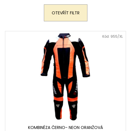
199 900 Kč
259 900 Kč
Původně:
219 900 Kč
OTEVŘÍT FILTR
Kód:
955/XL
KOMBINÉZA ČERNO- NEON ORANŽOVÁ