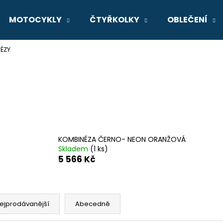
MOTOCYKLY
ČTYŘKOLKY
OBLEČENÍ
ÉZY
Co potřebujete najít?
HLEDAT
Doporučujeme
KOMBINÉZA ČERNO- NEON ORANŽOVÁ
Skladem
(1 ks)
5 566 Kč
ejprodávanější
Abecedně
GSX-8R
V-STROM 800D