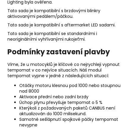
Lighting byla ověřena.
Tato sada je kompatibilní s brzdovými blinkry
aktivovanými pedálem/páčkou.
Tato sada je kompatibilní s aftermarket LED sadami.
Tato sada je kompatibilní se standardními i
neoriginálními vyhřívanými rukojeťmi.
Podmínky zastavení plavby
Víme, že u motocyklů je klíčové co nejrychleji vypnout
tempomat v co nejvíce situacích. Náš modul
tempomat vypne v jedné z následujících situací:
Otáčky motoru klesnou pod 1000 nebo stoupnou
nad 8000
Aktivace přední nebo zadní brzdy
Úchop plynu převyšuje tempomat o 5 %
Kterýkoli z požadovaných paketů CANBUS není
aktualizován do 1000 milisekund.
Samotné sešlápnutí spojkové páčky tempomat
nevypne