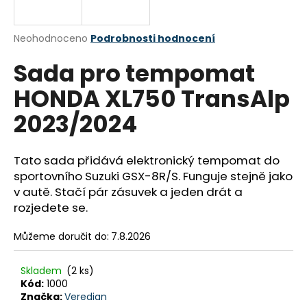
a
j
Průměrné
Neohodnoceno
Podrobnosti hodnocení
í
hodnocení
Sada pro tempomat
produktu
t
je
?
HONDA XL750 TransAlp
0,0
z
2023/2024
5
hvězdiček.
Tato sada přidává elektronický tempomat do
HLEDAT
sportovního Suzuki GSX-8R/S. Funguje stejně jako
v autě. Stačí pár zásuvek a jeden drát a
rozjedete se.
D
o
Můžeme doručit do:
7.8.2026
p
o
Skladem
(2 ks)
r
Kód:
1000
u
Značka:
Veredian