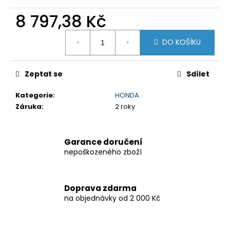
č
u
8 797,38 Kč
j
e
Měrná
DO KOŠÍKU
cena:
m
e
Zeptat se
Sdílet
GSX-
Kategorie
:
HONDA
8R
Záruka
:
2 roky
199
900
Kč
Původně:
Garance doručení
219
nepoškozeného zboží
900
Kč
Doprava zdarma
na objednávky od 2 000 Kč