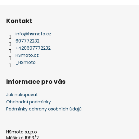
Z
á
Kontakt
p
a
info
@
hsmoto.cz
t
607772232
í
+420607772232
HSmoto.cz
_HSmoto
Informace pro vás
Jak nakupovat
Obchodní podmínky
Podmínky ochrany osobních údajů
HSmoto s.r,p.o
Měšická 1993/2