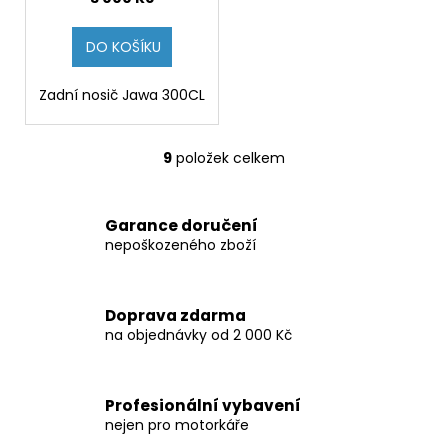
DO KOŠÍKU
Zadní nosič Jawa 300CL
9
položek celkem
O
v
l
Garance doručení
á
nepoškozeného zboží
d
a
c
Doprava zdarma
í
na objednávky od 2 000 Kč
p
r
v
Profesionální vybavení
k
nejen pro motorkáře
y