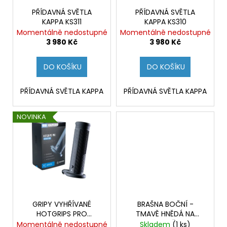
r
č
u
o
PŘÍDAVNÁ SVĚTLA
PŘÍDAVNÁ SVĚTLA
KAPPA KS311
KAPPA KS310
j
d
Momentálně nedostupné
Momentálně nedostupné
e
u
3 980 Kč
3 980 Kč
m
k
e
t
DO KOŠÍKU
DO KOŠÍKU
ů
V-
PŘÍDAVNÁ SVĚTLA KAPPA
PŘÍDAVNÁ SVĚTLA KAPPA
STROM
800DE
NOVINKA
259
900
Kč
GRIPY VYHŘÍVANÉ
BRAŠNA BOČNÍ -
HOTGRIPS PRO
TMAVĚ HNĚDÁ NA
ADVENTURE, OXFORD
NOSIČ
Momentálně nedostupné
Skladem
(1 ks)