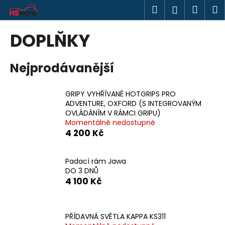
K
Přejít
Hledat
Náku
M
Přihlášen
na
o
obsah
Zpět
Zpět
košík
š
DOPLŇKY
í
C
k
Nejprodávanější
o
p
o
GRIPY VYHŘÍVANÉ HOTGRIPS PRO
ADVENTURE, OXFORD (S INTEGROVANÝM
t
OVLÁDÁNÍM V RÁMCI GRIPU)
ř
Momentálně nedostupné
e
4 200 Kč
b
u
Padací rám Jawa
j
DO 3 DNŮ
4 100 Kč
e
t
e
PŘÍDAVNÁ SVĚTLA KAPPA KS311
n