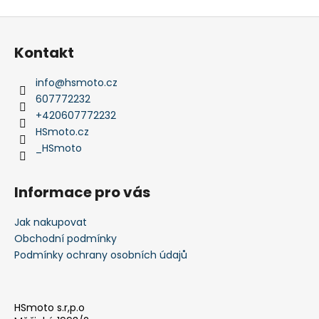
v
ý
Z
p
á
i
Kontakt
p
s
a
u
info
@
hsmoto.cz
t
607772232
í
+420607772232
HSmoto.cz
_HSmoto
Informace pro vás
Jak nakupovat
Obchodní podmínky
Podmínky ochrany osobních údajů
HSmoto s.r,p.o