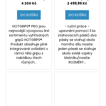
(S INTEGROVANÝM
4 200 Kč
2 499,85 Kč
OVLÁDÁNÍM V RÁMCI
GRIPU)
DO KOŠÍKU
DO KOŠÍKU
HOTGRIPS® PRO jsou
- ruční práce -
nejnovější vývojovou linií
upevnění pomocí 3 ks
sortimentu vyhřívaných
stahovacích pásků dva
gripů HOTGRIPS®.
pásky se stahují okolo
Produkt obsahuje plně
horního dílu nosiče
integrované ovládání v
jeden pásek se stahuje
rámci těla gripu s
okolo svislé vzpěry
nabídkou třech
blatníku/nosiče
různých...
ROZMĚRY...