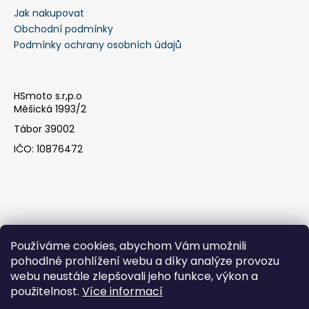
Jak nakupovat
a
Obchodní podmínky
j
Podmínky ochrany osobních údajů
í
t
?
HSmoto s.r,p.o
Měšická 1993/2
Tábor 39002
IČO: 10876472
HLEDAT
D
o
Používáme cookies, abychom Vám umožnili
p
pohodlné prohlížení webu a díky analýze provozu
o
webu neustále zlepšovali jeho funkce, výkon a
r
Facebook
použitelnost.
Více informací
u