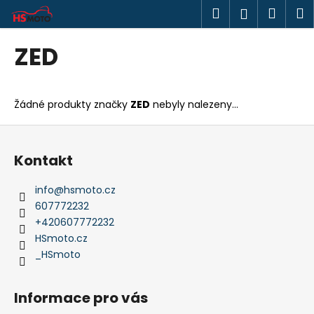
K
Přejít
Hledat
Náku
M
Přihlášen
na
o
obsah
Zpět
Zpět
košík
š
ZED
í
C
k
o
Žádné produkty značky
ZED
nebyly nalezeny...
p
o
Z
t
á
Kontakt
ř
p
e
a
info
@
hsmoto.cz
b
t
607772232
u
í
+420607772232
j
HSmoto.cz
_HSmoto
e
t
e
Informace pro vás
n