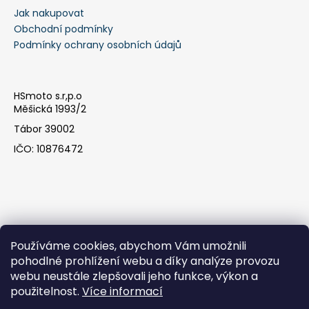
Jak nakupovat
a
Obchodní podmínky
j
Podmínky ochrany osobních údajů
í
t
?
HSmoto s.r,p.o
Měšická 1993/2
Tábor 39002
IČO: 10876472
HLEDAT
D
o
Používáme cookies, abychom Vám umožnili
p
pohodlné prohlížení webu a díky analýze provozu
o
webu neustále zlepšovali jeho funkce, výkon a
r
Facebook
použitelnost.
Více informací
u