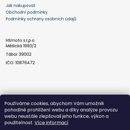
Jak nakupovat
a
Obchodní podmínky
j
Podmínky ochrany osobních údajů
í
t
?
HSmoto s.r,p.o
Měšická 1993/2
Tábor 39002
IČO: 10876472
HLEDAT
D
o
Používáme cookies, abychom Vám umožnili
p
pohodlné prohlížení webu a díky analýze provozu
o
webu neustále zlepšovali jeho funkce, výkon a
r
Facebook
použitelnost.
Více informací
u