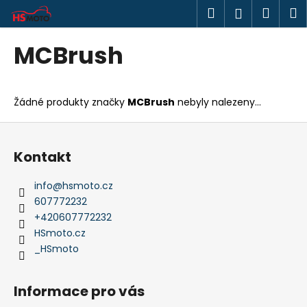
K
Přejít
Hledat
Náku
M
Přihlášen
na
o
obsah
Zpět
Zpět
košík
š
MCBrush
í
C
k
o
Žádné produkty značky
MCBrush
nebyly nalezeny...
p
o
Z
t
á
Kontakt
ř
p
e
a
info
@
hsmoto.cz
b
t
607772232
u
í
+420607772232
j
HSmoto.cz
_HSmoto
e
t
e
Informace pro vás
n