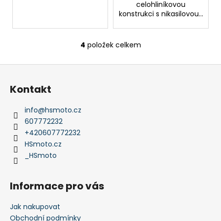
celohliníkovou
konstrukci s nikasilovou...
4
položek celkem
O
v
Z
l
á
á
Kontakt
d
p
a
a
info
@
hsmoto.cz
c
t
607772232
í
í
+420607772232
p
HSmoto.cz
r
_HSmoto
v
k
y
Informace pro vás
v
ý
Jak nakupovat
p
Obchodní podmínky