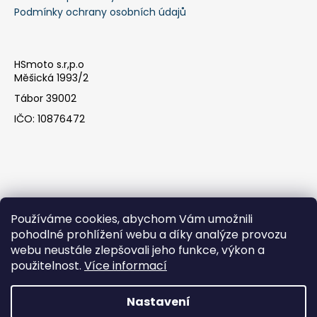
i
Podmínky ochrany osobních údajů
s
u
HSmoto s.r,p.o
Měšická 1993/2
Tábor 39002
IČO: 10876472
Používáme cookies, abychom Vám umožnili
pohodlné prohlížení webu a díky analýze provozu
webu neustále zlepšovali jeho funkce, výkon a
Facebook
použitelnost.
Více informací
Nastavení