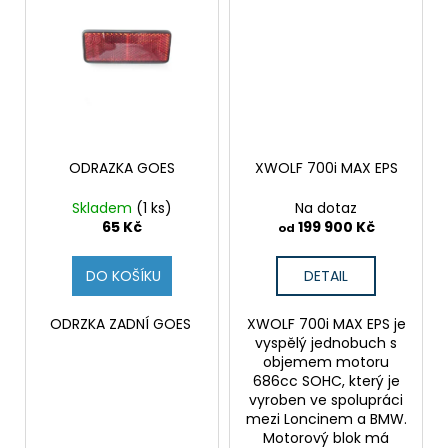
č
u
j
e
m
e
ODRAZKA GOES
XWOLF 700i MAX EPS
HONDANC750
2020-
2026
Skladem
(1 ks)
Na dotaz
CRUISE
65 Kč
199 900 Kč
od
KIT
8
DO KOŠÍKU
DETAIL
797,38
Kč
ODRZKA ZADNÍ GOES
XWOLF 700i MAX EPS je
vyspělý jednobuch s
objemem motoru
686cc SOHC, který je
vyroben ve spolupráci
mezi Loncinem a BMW.
Motorový blok má