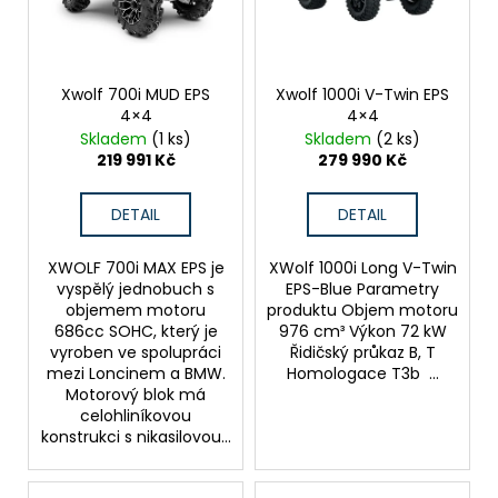
s
d
a
p
u
j
r
k
í
o
Xwolf 700i MUD EPS
Xwolf 1000i V-Twin EPS
t
t
4×4
4×4
d
ů
?
Skladem
(1 ks)
Skladem
(2 ks)
u
219 991 Kč
279 990 Kč
k
t
DETAIL
DETAIL
ů
HLEDAT
XWOLF 700i MAX EPS je
XWolf 1000i Long V-Twin
vyspělý jednobuch s
EPS-Blue Parametry
objemem motoru
produktu Objem motoru
686cc SOHC, který je
976 cm³ Výkon 72 kW
D
vyroben ve spolupráci
Řidičský průkaz B, T
mezi Loncinem a BMW.
Homologace T3b ...
o
Motorový blok má
p
celohliníkovou
o
konstrukci s nikasilovou...
r
u