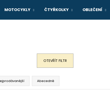
MOTOCYKLY
ČTYŘKOLKY
OBLEČENÍ
Co potřebujete najít?
HLEDAT
OTEVŘÍT FILTR
Doporučujeme
ejprodávanější
Abecedně
GSX-8R
V-STROM 800D