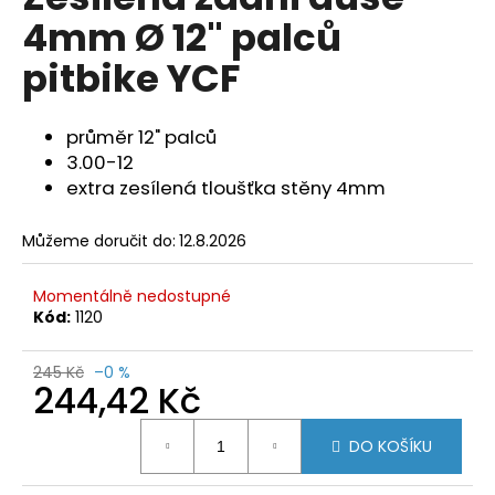
je
a
4mm Ø 12" palců
0,0
z
j
pitbike YCF
5
í
hvězdiček.
t
průměr 12" palců
?
3.00-12
extra zesílená tloušťka stěny 4mm
Můžeme doručit do:
12.8.2026
HLEDAT
Momentálně nedostupné
Kód:
1120
D
o
245 Kč
–0 %
244,42 Kč
p
o
Měrná
r
DO KOŠÍKU
cena:
u