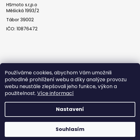
HSmoto s.r,p.o
Měšická 1993/2
Tábor 39002
IČO: 10876472
Používáme cookies, abychom Vám umožnili
pohodlné prohlížení webu a díky analýze provozu
webu neustále zlepšovali jeho funkce, výkon a
Facebook
použitelnost.
Více informací
Nastavení
Vytvořil Shoptet
Souhlasím
Copyright 2026
HSmoto s.r.o
. Všechna práva vyhrazena.