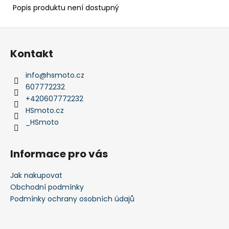
Popis produktu není dostupný
Z
á
Kontakt
p
a
info
@
hsmoto.cz
t
607772232
í
+420607772232
HSmoto.cz
_HSmoto
Informace pro vás
Jak nakupovat
Obchodní podmínky
Podmínky ochrany osobních údajů