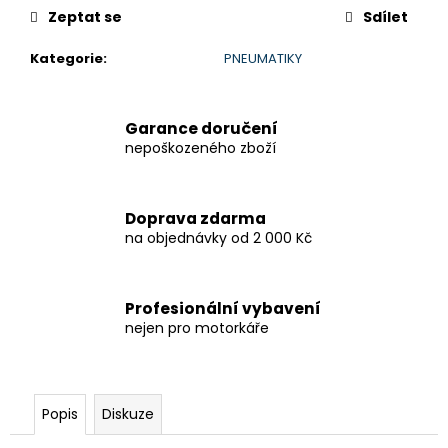
č
Zeptat se
Sdílet
u
j
Kategorie
:
PNEUMATIKY
e
m
e
Garance doručení
nepoškozeného zboží
GSX-
8R
199
Doprava zdarma
900
na objednávky od 2 000 Kč
Kč
Původně:
219
900
Profesionální vybavení
Kč
nejen pro motorkáře
Popis
Diskuze