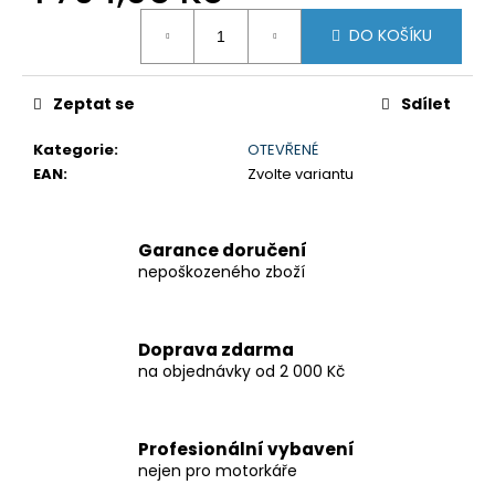
č
Měrná
u
DO KOŠÍKU
cena:
j
e
m
Zeptat se
Sdílet
e
Kategorie
:
OTEVŘENÉ
EAN
:
Zvolte variantu
GSX-
8R
199
Garance doručení
900
nepoškozeného zboží
Kč
Původně:
219
900
Doprava zdarma
Kč
na objednávky od 2 000 Kč
Profesionální vybavení
nejen pro motorkáře