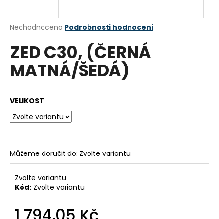
a
j
Průměrné
Neohodnoceno
Podrobnosti hodnocení
í
hodnocení
ZED C30, (ČERNÁ
produktu
t
je
?
MATNÁ/ŠEDÁ)
0,0
z
5
hvězdiček.
VELIKOST
HLEDAT
Můžeme doručit do:
Zvolte variantu
D
o
p
Zvolte variantu
o
Kód:
Zvolte variantu
r
u
1 794,05 Kč