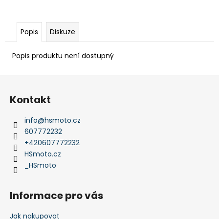
Popis
Diskuze
Popis produktu není dostupný
Z
á
Kontakt
p
a
info
@
hsmoto.cz
t
607772232
í
+420607772232
HSmoto.cz
_HSmoto
Informace pro vás
Jak nakupovat