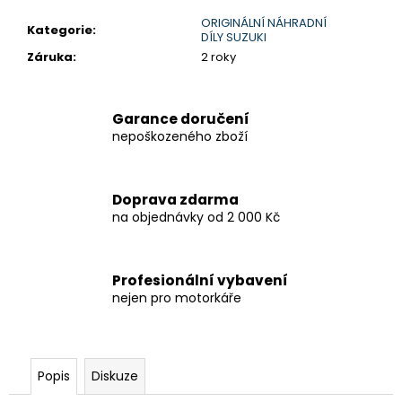
č
u
ORIGINÁLNÍ NÁHRADNÍ
Kategorie
:
DÍLY SUZUKI
j
Záruka
:
2 roky
e
m
e
Garance doručení
nepoškozeného zboží
HONDANC750
2020-
2026
CRUISE
Doprava zdarma
KIT
na objednávky od 2 000 Kč
8
797,38
Kč
Profesionální vybavení
nejen pro motorkáře
Popis
Diskuze