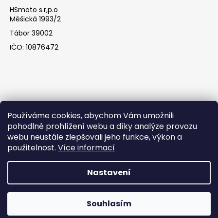
HSmoto s.r,p.o
Měšická 1993/2
Tábor 39002
IČO: 10876472
Používáme cookies, abychom Vám umožnili
pohodlné prohlížení webu a díky analýze provozu
webu neustále zlepšovali jeho funkce, výkon a
Facebook
použitelnost.
Více informací
Nastavení
Vytvořil Shoptet
Souhlasím
Copyright 2026
HSmoto s.r.o
. Všechna práva vyhrazena.