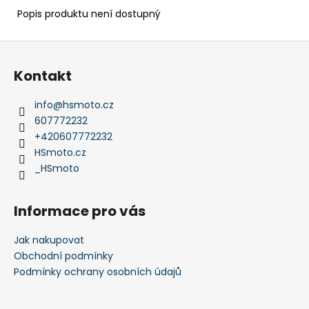
Popis produktu není dostupný
Z
á
Kontakt
p
a
info
@
hsmoto.cz
t
607772232
í
+420607772232
HSmoto.cz
_HSmoto
Informace pro vás
Jak nakupovat
Obchodní podmínky
Podmínky ochrany osobních údajů