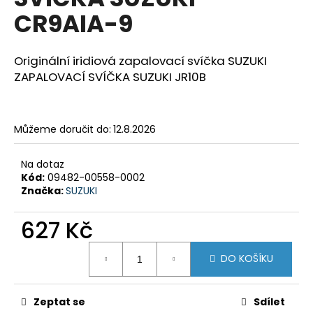
je
a
CR9AIA-9
0,0
z
j
5
í
hvězdiček.
Originální iridiová zapalovací svíčka SUZUKI
t
ZAPALOVACÍ SVÍČKA SUZUKI JR10B
?
Můžeme doručit do:
12.8.2026
HLEDAT
Na dotaz
Kód:
09482-00558-0002
Značka:
SUZUKI
D
627 Kč
o
Měrná
p
DO KOŠÍKU
cena:
o
r
u
Zeptat se
Sdílet