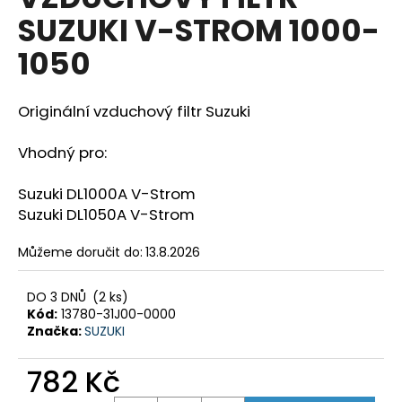
je
a
SUZUKI V-STROM 1000-
0,0
z
j
1050
5
í
hvězdiček.
t
Originální vzduchový filtr Suzuki
?
Vhodný pro:
Suzuki DL1000A V-Strom
HLEDAT
Suzuki DL1050A V-Strom
Můžeme doručit do:
13.8.2026
D
DO 3 DNŮ
(2 ks)
o
Kód:
13780-31J00-0000
p
Značka:
SUZUKI
o
r
782 Kč
u