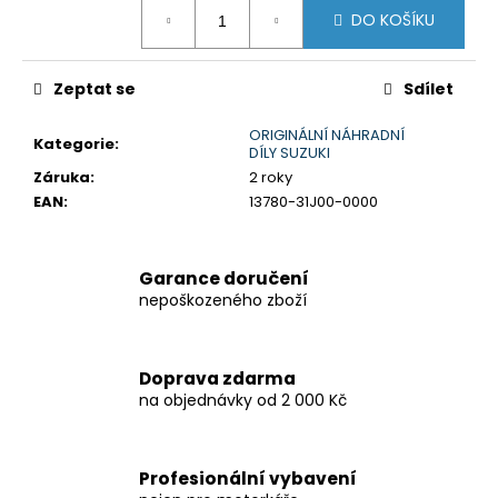
č
Měrná
DO KOŠÍKU
cena:
u
j
e
Zeptat se
Sdílet
m
e
ORIGINÁLNÍ NÁHRADNÍ
Kategorie
:
DÍLY SUZUKI
Záruka
:
2 roky
KTM
EAN
:
13780-31J00-0000
1050/1090/1190
'13-
'19
ADVENTURE
Garance doručení
(R)
nepoškozeného zboží
CRUISE
KIT
8
797,38
Doprava zdarma
Kč
na objednávky od 2 000 Kč
Profesionální vybavení