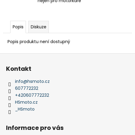
nejen pro motorkáře
Popis
Diskuze
Popis produktu není dostupný
Z
á
Kontakt
p
a
info
@
hsmoto.cz
t
607772232
í
+420607772232
HSmoto.cz
_HSmoto
Informace pro vás